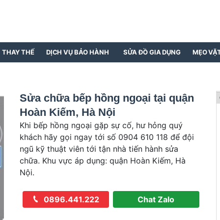
N THAY THẾ
DỊCH VỤ BẢO HÀNH
SỬA ĐỒ GIA DỤNG
MẸO VẶ
Sửa chữa bếp hồng ngoại tại quận
Hoàn Kiếm, Hà Nội
Khi bếp hồng ngoại gặp sự cố, hư hỏng quý
khách hãy gọi ngay tới số 0904 610 118 để đội
ngũ kỹ thuật viên tới tận nhà tiến hành sửa
chữa. Khu vực áp dụng: quận Hoàn Kiếm, Hà
Nội.
0896.441.222
Chat Zalo