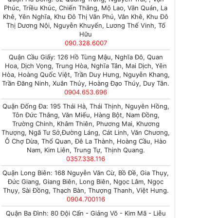
Phúc, Triều Khúc, Chiến Thắng, Mộ Lao, Văn Quán, La
Khê, Yên Nghĩa, Khu Đô Thị Văn Phú, Văn Khê, Khu Đô
Thị Dương Nội, Nguyễn Khuyến, Lương Thế Vinh, Tố
Hữu
090.328.6007
Quận Cầu Giấy: 126 Hồ Tùng Mậu, Nghĩa Đô, Quan
Hoa, Dịch Vọng, Trung Hòa, Nghĩa Tân, Mai Dịch, Yên
Hòa, Hoàng Quốc Việt, Trần Duy Hưng, Nguyễn Khang,
Trần Đăng Ninh, Xuân Thủy, Hoàng Đạo Thúy, Duy Tân.
0904.653.696
Quận Đống Đa: 195 Thái Hà, Thái Thịnh, Nguyên Hồng,
Tôn Đức Thắng, Văn Miếu, Hàng Bột, Nam Đồng,
Trường Chinh, Khâm Thiên, Phương Mai, Khương
Thượng, Ngã Tư Sở,Đường Láng, Cát Linh, Văn Chương,
Ô Chợ Dừa, Thổ Quan, Đê La Thành, Hoàng Cầu, Hào
Nam, Kim Liên, Trung Tự, Thịnh Quang.
0357.338.116
Quận Long Biên: 168 Nguyễn Văn Cừ, Bồ Đề, Gia Thụy,
Đức Giang, Giang Biên, Long Biên, Ngọc Lâm, Ngọc
Thụy, Sài Đồng, Thạch Bàn, Thượng Thanh, Việt Hưng.
0904.700116
Quận Ba Đình: 80 Đội Cấn - Giảng Võ - Kim Mã - Liễu