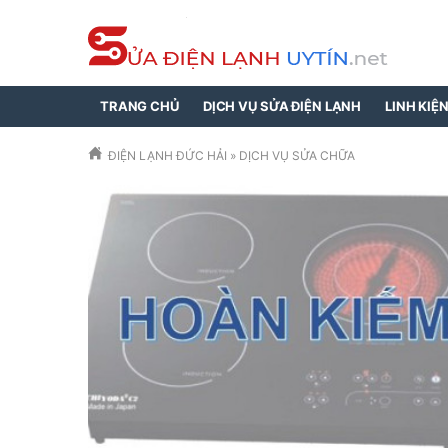
TRANG CHỦ
DỊCH VỤ SỬA ĐIỆN LẠNH
LINH KIỆ
ĐIỆN LẠNH ĐỨC HẢI
»
DỊCH VỤ SỬA CHỮA