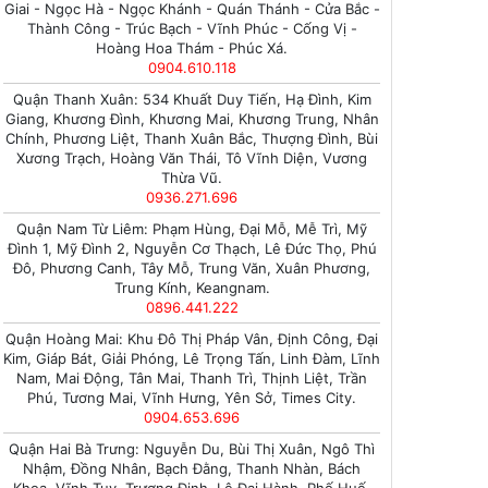
Giai - Ngọc Hà - Ngọc Khánh - Quán Thánh - Cửa Bắc -
Thành Công - Trúc Bạch - Vĩnh Phúc - Cống Vị -
Hoàng Hoa Thám - Phúc Xá.
0904.610.118
Quận Thanh Xuân: 534 Khuất Duy Tiến, Hạ Đình, Kim
Giang, Khương Đình, Khương Mai, Khương Trung, Nhân
Chính, Phương Liệt, Thanh Xuân Bắc, Thượng Đình, Bùi
Xương Trạch, Hoàng Văn Thái, Tô Vĩnh Diện, Vương
Thừa Vũ.
0936.271.696
Quận Nam Từ Liêm: Phạm Hùng, Đại Mỗ, Mễ Trì, Mỹ
Đình 1, Mỹ Đình 2, Nguyễn Cơ Thạch, Lê Đức Thọ, Phú
Đô, Phương Canh, Tây Mỗ, Trung Văn, Xuân Phương,
Trung Kính, Keangnam.
0896.441.222
Quận Hoàng Mai: Khu Đô Thị Pháp Vân, Định Công, Đại
Kim, Giáp Bát, Giải Phóng, Lê Trọng Tấn, Linh Đàm, Lĩnh
Nam, Mai Động, Tân Mai, Thanh Trì, Thịnh Liệt, Trần
Phú, Tương Mai, Vĩnh Hưng, Yên Sở, Times City.
0904.653.696
Quận Hai Bà Trưng: Nguyễn Du, Bùi Thị Xuân, Ngô Thì
Nhậm, Đồng Nhân, Bạch Đằng, Thanh Nhàn, Bách