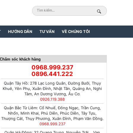
T
HƯỚNG DẪN
TƯ VẤN
VỀ CHÚNG TÔI
Chăm sóc khách hàng
0968.999.237
0896.441.222
Quận Tây Hồ: 278 Lạc Long Quân, Đường Bưởi, Thụy
Khuê, Yên Phụ, Xuân Đỉnh, Nhật Tân, Quảng An, Nghi
Tàm, An Dương Vương, Âu Cơ.
0926.119.388
Quận Bắc Từ Liêm: Cổ Nhuế, Đông Ngạc, Trần Cung,
Nhổn, Minh Khai, Phú Diễn, Phúc Diễn, Tây Tựu,
Thượng Cát, Thụy Phương, Xuân Đỉnh, Phạm Văn Đồng.
0968.999.237
Quận Hà Đông: 32 Quang Trung, Nguyễn Trãi, , Vạn