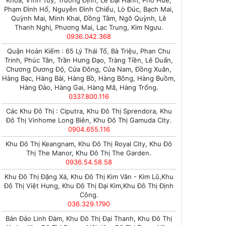
Khoa, Vĩnh Tuy, Trương Định, Lê Đại Hành, Phố Huế,
Phạm Đình Hổ, Nguyễn Đình Chiểu, Lò Đúc, Bạch Mai,
Quỳnh Mai, Minh Khai, Đồng Tâm, Ngõ Quỳnh, Lê
Thanh Nghị, Phương Mai, Lạc Trung, Kim Ngưu.
0936.042.368
Quận Hoàn Kiếm : 65 Lý Thái Tổ, Bà Triệu, Phan Chu
Trinh, Phúc Tân, Trần Hưng Đạo, Tràng Tiền, Lê Duẩn,
Chương Dương Độ, Cửa Đông, Cửa Nam, Đồng Xuân,
Hàng Bạc, Hàng Bài, Hàng Bồ, Hàng Bông, Hàng Buồm,
Hàng Đào, Hàng Gai, Hàng Mã, Hàng Trống.
0337.800.116
Các Khu Đô Thị : Ciputra, Khu Đô Thị Sprendora, Khu
Đô Thị Vinhome Long Biên, Khu Đô Thị Gamuda City.
0904.655.116
Khu Đô Thị Keangnam, Khu Đô Thị Royal City, Khu Đô
Thị The Manor, Khu Đô Thị The Garden.
0936.54.58.58
Khu Đô Thị Đặng Xá, Khu Đô Thị Kim Văn - Kim Lũ,Khu
Đô Thị Việt Hưng, Khu Đô Thị Đại Kim,Khu Đô Thị Định
Công.
036.329.1790
Bán Đảo Linh Đàm, Khu Đô Thị Đại Thanh, Khu Đô Thị