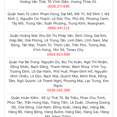
Hoàng Văn Thái, Tô Vĩnh Diện, Vương Thừa Vũ.
0936.271.696
Quận Nam Từ Liêm: Phạm Hùng, Đại Mỗ, Mễ Trì, Mỹ Đình 1, Mỹ
Đình 2, Nguyễn Cơ Thạch, Lê Đức Thọ, Phú Đô, Phương Canh,
Tây Mỗ, Trung Văn, Xuân Phương, Trung Kính, Keangnam.
0896.441.222
Quận Hoàng Mai: Khu Đô Thị Pháp Vân, Định Công, Đại Kim,
Giáp Bát, Giải Phóng, Lê Trọng Tấn, Linh Đàm, Lĩnh Nam, Mai
Động, Tân Mai, Thanh Trì, Thịnh Liệt, Trần Phú, Tương Mai,
Vĩnh Hưng, Yên Sở, Times City.
0904.653.696
Quận Hai Bà Trưng: Nguyễn Du, Bùi Thị Xuân, Ngô Thì Nhậm,
Đồng Nhân, Bạch Đằng, Thanh Nhàn, Bách Khoa, Vĩnh Tuy,
Trương Định, Lê Đại Hành, Phố Huế, Phạm Đình Hổ, Nguyễn
Đình Chiểu, Lò Đúc, Bạch Mai, Quỳnh Mai, Minh Khai, Đồng
Tâm, Ngõ Quỳnh, Lê Thanh Nghị, Phương Mai, Lạc Trung, Kim
Ngưu.
0936.042.368
Quận Hoàn Kiếm : 65 Lý Thái Tổ, Bà Triệu, Phan Chu Trinh,
Phúc Tân, Trần Hưng Đạo, Tràng Tiền, Lê Duẩn, Chương Dương
Độ, Cửa Đông, Cửa Nam, Đồng Xuân, Hàng Bạc, Hàng Bài,
Hàng Bồ, Hàng Bông, Hàng Buồm, Hàng Đào, Hàng Gai, Hàng
Mã, Hàng Trống.