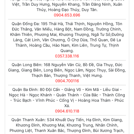
Việt, Trần Duy Hưng, Nguyễn Khang, Trần Đăng Ninh, Xuân
Thủy, Hoàng Đạo Thúy, Duy Tân.
0904.653.696
Quận Đống Đa: 195 Thái Hà, Thái Thịnh, Nguyên Hồng, Tôn
Đức Thắng, Văn Miếu, Hàng Bột, Nam Đồng, Trường Chinh,
Khâm Thiên, Phương Mai, Khương Thượng, Ngã Tư Sở,Đường
Láng, Cát Linh, Văn Chương, Ô Chợ Dừa, Thổ Quan, Đê La
Thành, Hoàng Cầu, Hào Nam, Kim Liên, Trung Tự, Thịnh
Quang.
0357.338.116
Quận Long Biên: 168 Nguyễn Văn Cừ, Bồ Đề, Gia Thụy, Đức
Giang, Giang Biên, Long Biên, Ngọc Lâm, Ngọc Thụy, Sài Đồng,
Thạch Bàn, Thượng Thanh, Việt Hưng.
0904.700116
Quận Ba Đình: 80 Đội Cấn - Giảng Võ - Kim Mã - Liễu Giai -
Ngọc Hà - Ngọc Khánh - Quán Thánh - Cửa Bắc - Thành Công
- Trúc Bạch - Vĩnh Phúc - Cống Vị - Hoàng Hoa Thám - Phúc
Xá.
0904.610.118
Quận Thanh Xuân: 534 Khuất Duy Tiến, Hạ Đình, Kim Giang,
Khương Đình, Khương Mai, Khương Trung, Nhân Chính,
Phương Liệt, Thanh Xuân Bắc, Thượng Đình, Bùi Xương Trạch,