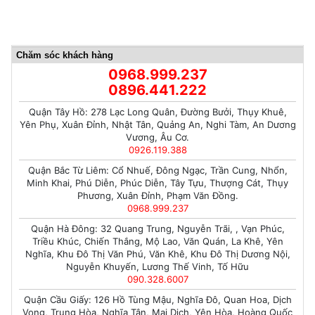
Chăm sóc khách hàng
0968.999.237
0896.441.222
Quận Tây Hồ: 278 Lạc Long Quân, Đường Bưởi, Thụy Khuê,
Yên Phụ, Xuân Đỉnh, Nhật Tân, Quảng An, Nghi Tàm, An Dương
Vương, Âu Cơ.
0926.119.388
Quận Bắc Từ Liêm: Cổ Nhuế, Đông Ngạc, Trần Cung, Nhổn,
Minh Khai, Phú Diễn, Phúc Diễn, Tây Tựu, Thượng Cát, Thụy
Phương, Xuân Đỉnh, Phạm Văn Đồng.
0968.999.237
Quận Hà Đông: 32 Quang Trung, Nguyễn Trãi, , Vạn Phúc,
Triều Khúc, Chiến Thắng, Mộ Lao, Văn Quán, La Khê, Yên
Nghĩa, Khu Đô Thị Văn Phú, Văn Khê, Khu Đô Thị Dương Nội,
Nguyễn Khuyến, Lương Thế Vinh, Tố Hữu
090.328.6007
Quận Cầu Giấy: 126 Hồ Tùng Mậu, Nghĩa Đô, Quan Hoa, Dịch
Vọng, Trung Hòa, Nghĩa Tân, Mai Dịch, Yên Hòa, Hoàng Quốc