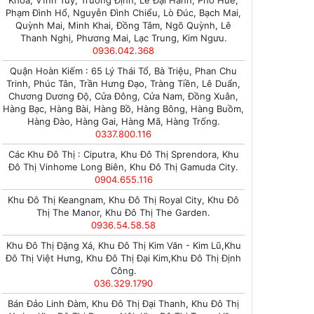
Khoa, Vĩnh Tuy, Trương Định, Lê Đại Hành, Phố Huế,
Phạm Đình Hổ, Nguyễn Đình Chiểu, Lò Đúc, Bạch Mai,
Quỳnh Mai, Minh Khai, Đồng Tâm, Ngõ Quỳnh, Lê
Thanh Nghị, Phương Mai, Lạc Trung, Kim Ngưu.
0936.042.368
Quận Hoàn Kiếm : 65 Lý Thái Tổ, Bà Triệu, Phan Chu
Trinh, Phúc Tân, Trần Hưng Đạo, Tràng Tiền, Lê Duẩn,
Chương Dương Độ, Cửa Đông, Cửa Nam, Đồng Xuân,
Hàng Bạc, Hàng Bài, Hàng Bồ, Hàng Bông, Hàng Buồm,
Hàng Đào, Hàng Gai, Hàng Mã, Hàng Trống.
0337.800.116
Các Khu Đô Thị : Ciputra, Khu Đô Thị Sprendora, Khu
Đô Thị Vinhome Long Biên, Khu Đô Thị Gamuda City.
0904.655.116
Khu Đô Thị Keangnam, Khu Đô Thị Royal City, Khu Đô
Thị The Manor, Khu Đô Thị The Garden.
0936.54.58.58
Khu Đô Thị Đặng Xá, Khu Đô Thị Kim Văn - Kim Lũ,Khu
Đô Thị Việt Hưng, Khu Đô Thị Đại Kim,Khu Đô Thị Định
Công.
036.329.1790
Bán Đảo Linh Đàm, Khu Đô Thị Đại Thanh, Khu Đô Thị