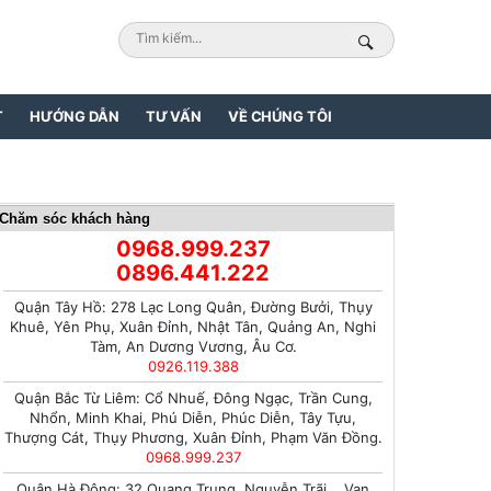
T
HƯỚNG DẪN
TƯ VẤN
VỀ CHÚNG TÔI
Chăm sóc khách hàng
0968.999.237
0896.441.222
Quận Tây Hồ: 278 Lạc Long Quân, Đường Bưởi, Thụy
Khuê, Yên Phụ, Xuân Đỉnh, Nhật Tân, Quảng An, Nghi
Tàm, An Dương Vương, Âu Cơ.
0926.119.388
Quận Bắc Từ Liêm: Cổ Nhuế, Đông Ngạc, Trần Cung,
Nhổn, Minh Khai, Phú Diễn, Phúc Diễn, Tây Tựu,
Thượng Cát, Thụy Phương, Xuân Đỉnh, Phạm Văn Đồng.
0968.999.237
Quận Hà Đông: 32 Quang Trung, Nguyễn Trãi, , Vạn