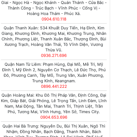
Giai - Ngọc Hà - Ngọc Khánh - Quán Thánh - Cửa Bắc -
Thành Công - Trúc Bạch - Vĩnh Phúc - Cống Vị -
Hoàng Hoa Thám - Phúc Xá.
0904.610.118
Quận Thanh Xuân: 534 Khuất Duy Tiến, Hạ Đình, Kim
Giang, Khương Đình, Khương Mai, Khương Trung, Nhân
Chính, Phương Liệt, Thanh Xuân Bắc, Thượng Đình, Bùi
Xương Trạch, Hoàng Văn Thái, Tô Vĩnh Diện, Vương
Thừa Vũ.
0936.271.696
Quận Nam Từ Liêm: Phạm Hùng, Đại Mỗ, Mễ Trì, Mỹ
Đình 1, Mỹ Đình 2, Nguyễn Cơ Thạch, Lê Đức Thọ, Phú
Đô, Phương Canh, Tây Mỗ, Trung Văn, Xuân Phương,
Trung Kính, Keangnam.
0896.441.222
Quận Hoàng Mai: Khu Đô Thị Pháp Vân, Định Công, Đại
Kim, Giáp Bát, Giải Phóng, Lê Trọng Tấn, Linh Đàm, Lĩnh
Nam, Mai Động, Tân Mai, Thanh Trì, Thịnh Liệt, Trần
Phú, Tương Mai, Vĩnh Hưng, Yên Sở, Times City.
0904.653.696
Quận Hai Bà Trưng: Nguyễn Du, Bùi Thị Xuân, Ngô Thì
Nhậm, Đồng Nhân, Bạch Đằng, Thanh Nhàn, Bách