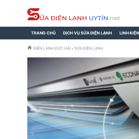
TRANG CHỦ
DỊCH VỤ SỬA ĐIỆN LẠNH
LINH KIỆ
ĐIỆN LẠNH ĐỨC HẢI
»
SỬA ĐIỆN LẠNH