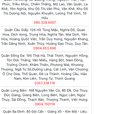
Phúc, Triều Khúc, Chiến Thắng, Mộ Lao, Văn Quán, La
Khê, Yên Nghĩa, Khu Đô Thị Văn Phú, Văn Khê, Khu Đô
Thị Dương Nội, Nguyễn Khuyến, Lương Thế Vinh, Tố
Hữu
090.328.6007
Quận Cầu Giấy: 126 Hồ Tùng Mậu, Nghĩa Đô, Quan
Hoa, Dịch Vọng, Trung Hòa, Nghĩa Tân, Mai Dịch, Yên
Hòa, Hoàng Quốc Việt, Trần Duy Hưng, Nguyễn Khang,
Trần Đăng Ninh, Xuân Thủy, Hoàng Đạo Thúy, Duy Tân.
0904.653.696
Quận Đống Đa: 195 Thái Hà, Thái Thịnh, Nguyên Hồng,
Tôn Đức Thắng, Văn Miếu, Hàng Bột, Nam Đồng,
Trường Chinh, Khâm Thiên, Phương Mai, Khương
Thượng, Ngã Tư Sở,Đường Láng, Cát Linh, Văn Chương,
Ô Chợ Dừa, Thổ Quan, Đê La Thành, Hoàng Cầu, Hào
Nam, Kim Liên, Trung Tự, Thịnh Quang.
0357.338.116
Quận Long Biên: 168 Nguyễn Văn Cừ, Bồ Đề, Gia Thụy,
Đức Giang, Giang Biên, Long Biên, Ngọc Lâm, Ngọc
Thụy, Sài Đồng, Thạch Bàn, Thượng Thanh, Việt Hưng.
0904.700116
Quận Ba Đình: 80 Đội Cấn - Giảng Võ - Kim Mã - Liễu