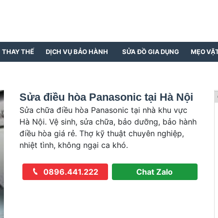
N THAY THẾ
DỊCH VỤ BẢO HÀNH
SỬA ĐỒ GIA DỤNG
MẸO VẶ
Sửa điều hòa Panasonic tại Hà Nội
Sửa chữa điều hòa Panasonic tại nhà khu vực
Hà Nội. Vệ sinh, sửa chữa, bảo dưỡng, bảo hành
điều hòa giá rẻ. Thợ kỹ thuật chuyên nghiệp,
nhiệt tình, không ngại ca khó.
0896.441.222
Chat Zalo