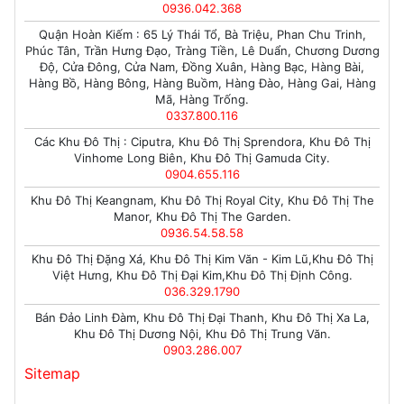
0936.042.368
Quận Hoàn Kiếm : 65 Lý Thái Tổ, Bà Triệu, Phan Chu Trinh,
Phúc Tân, Trần Hưng Đạo, Tràng Tiền, Lê Duẩn, Chương Dương
Độ, Cửa Đông, Cửa Nam, Đồng Xuân, Hàng Bạc, Hàng Bài,
Hàng Bồ, Hàng Bông, Hàng Buồm, Hàng Đào, Hàng Gai, Hàng
Mã, Hàng Trống.
0337.800.116
Các Khu Đô Thị : Ciputra, Khu Đô Thị Sprendora, Khu Đô Thị
Vinhome Long Biên, Khu Đô Thị Gamuda City.
0904.655.116
Khu Đô Thị Keangnam, Khu Đô Thị Royal City, Khu Đô Thị The
Manor, Khu Đô Thị The Garden.
0936.54.58.58
Khu Đô Thị Đặng Xá, Khu Đô Thị Kim Văn - Kim Lũ,Khu Đô Thị
Việt Hưng, Khu Đô Thị Đại Kim,Khu Đô Thị Định Công.
036.329.1790
Bán Đảo Linh Đàm, Khu Đô Thị Đại Thanh, Khu Đô Thị Xa La,
Khu Đô Thị Dương Nội, Khu Đô Thị Trung Văn.
0903.286.007
Sitemap