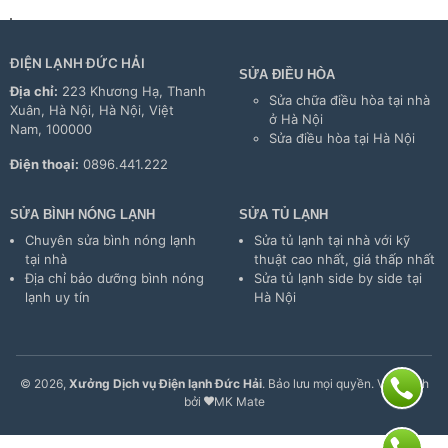
ĐIỆN LẠNH ĐỨC HẢI
SỬA ĐIỀU HÒA
Địa chỉ:
223 Khương Hạ, Thanh
Sửa chữa điều hòa tại nhà
Xuân, Hà Nội, Hà Nội, Việt
ở Hà Nội
Nam, 100000
Sửa điều hòa tại Hà Nội
Điện thoại:
0896.441.222
SỬA BÌNH NÓNG LẠNH
SỬA TỦ LẠNH
Chuyên sửa bình nóng lạnh
Sửa tủ lạnh tại nhà với kỹ
tại nhà
thuật cao nhất, giá thấp nhất
Địa chỉ bảo dưỡng bình nóng
Sửa tủ lạnh side by side tại
lạnh uy tín
Hà Nội
© 2026,
Xưởng Dịch vụ Điện lạnh Đức Hải
. Bảo lưu mọi quyền. Vận hành
bởi
MK Mate