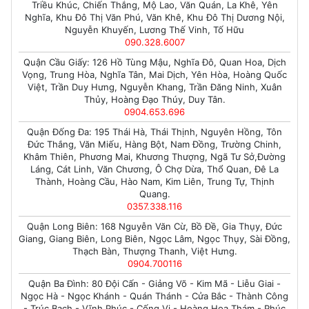
Triều Khúc, Chiến Thắng, Mộ Lao, Văn Quán, La Khê, Yên
Nghĩa, Khu Đô Thị Văn Phú, Văn Khê, Khu Đô Thị Dương Nội,
Nguyễn Khuyến, Lương Thế Vinh, Tố Hữu
090.328.6007
Quận Cầu Giấy: 126 Hồ Tùng Mậu, Nghĩa Đô, Quan Hoa, Dịch
Vọng, Trung Hòa, Nghĩa Tân, Mai Dịch, Yên Hòa, Hoàng Quốc
Việt, Trần Duy Hưng, Nguyễn Khang, Trần Đăng Ninh, Xuân
Thủy, Hoàng Đạo Thúy, Duy Tân.
0904.653.696
Quận Đống Đa: 195 Thái Hà, Thái Thịnh, Nguyên Hồng, Tôn
Đức Thắng, Văn Miếu, Hàng Bột, Nam Đồng, Trường Chinh,
Khâm Thiên, Phương Mai, Khương Thượng, Ngã Tư Sở,Đường
Láng, Cát Linh, Văn Chương, Ô Chợ Dừa, Thổ Quan, Đê La
Thành, Hoàng Cầu, Hào Nam, Kim Liên, Trung Tự, Thịnh
Quang.
0357.338.116
Quận Long Biên: 168 Nguyễn Văn Cừ, Bồ Đề, Gia Thụy, Đức
Giang, Giang Biên, Long Biên, Ngọc Lâm, Ngọc Thụy, Sài Đồng,
Thạch Bàn, Thượng Thanh, Việt Hưng.
0904.700116
Quận Ba Đình: 80 Đội Cấn - Giảng Võ - Kim Mã - Liễu Giai -
Ngọc Hà - Ngọc Khánh - Quán Thánh - Cửa Bắc - Thành Công
- Trúc Bạch - Vĩnh Phúc - Cống Vị - Hoàng Hoa Thám - Phúc