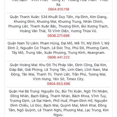
Xá.
0904.610.118
Quận Thanh Xuân: 534 Khuất Duy Tiến, Hạ Đình, Kim Giang,
Khương Đình, Khương Mai, Khương Trung, Nhân Chính,
Phương Liệt, Thanh Xuân Bắc, Thượng Đình, Bùi Xương Trạch,
Hoàng Văn Thái, Tô Vĩnh Diện, Vương Thừa Vũ.
0936.271.696
Quận Nam Từ Liêm: Phạm Hùng, Đại Mỗ, Mễ Trì, Mỹ Đình 1, Mỹ
Đình 2, Nguyễn Cơ Thạch, Lê Đức Thọ, Phú Đô, Phương Canh,
Tây Mỗ, Trung Văn, Xuân Phương, Trung Kính, Keangnam.
0896.441.222
Quận Hoàng Mai: Khu Đô Thị Pháp Vân, Định Công, Đại Kim,
Giáp Bát, Giải Phóng, Lê Trọng Tấn, Linh Đàm, Lĩnh Nam, Mai
Động, Tân Mai, Thanh Trì, Thịnh Liệt, Trần Phú, Tương Mai,
Vĩnh Hưng, Yên Sở, Times City.
0904.653.696
Quận Hai Bà Trưng: Nguyễn Du, Bùi Thị Xuân, Ngô Thì Nhậm,
Đồng Nhân, Bạch Đằng, Thanh Nhàn, Bách Khoa, Vĩnh Tuy,
Trương Định, Lê Đại Hành, Phố Huế, Phạm Đình Hổ, Nguyễn
Đình Chiểu, Lò Đúc, Bạch Mai, Quỳnh Mai, Minh Khai, Đồng
Tâm, Ngõ Quỳnh, Lê Thanh Nghị, Phương Mai, Lạc Trung, Kim
Ngưu.