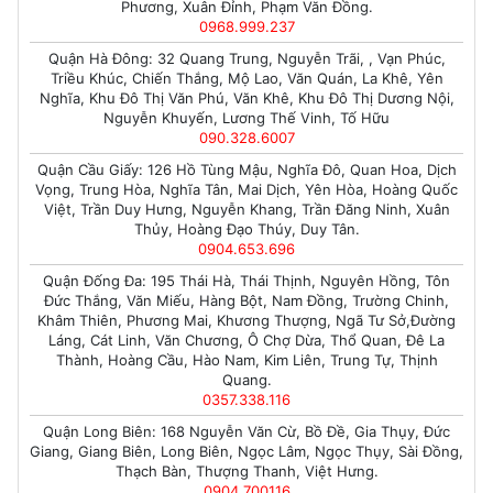
Phương, Xuân Đỉnh, Phạm Văn Đồng.
0968.999.237
Quận Hà Đông: 32 Quang Trung, Nguyễn Trãi, , Vạn Phúc,
Triều Khúc, Chiến Thắng, Mộ Lao, Văn Quán, La Khê, Yên
Nghĩa, Khu Đô Thị Văn Phú, Văn Khê, Khu Đô Thị Dương Nội,
Nguyễn Khuyến, Lương Thế Vinh, Tố Hữu
090.328.6007
Quận Cầu Giấy: 126 Hồ Tùng Mậu, Nghĩa Đô, Quan Hoa, Dịch
Vọng, Trung Hòa, Nghĩa Tân, Mai Dịch, Yên Hòa, Hoàng Quốc
Việt, Trần Duy Hưng, Nguyễn Khang, Trần Đăng Ninh, Xuân
Thủy, Hoàng Đạo Thúy, Duy Tân.
0904.653.696
Quận Đống Đa: 195 Thái Hà, Thái Thịnh, Nguyên Hồng, Tôn
Đức Thắng, Văn Miếu, Hàng Bột, Nam Đồng, Trường Chinh,
Khâm Thiên, Phương Mai, Khương Thượng, Ngã Tư Sở,Đường
Láng, Cát Linh, Văn Chương, Ô Chợ Dừa, Thổ Quan, Đê La
Thành, Hoàng Cầu, Hào Nam, Kim Liên, Trung Tự, Thịnh
Quang.
0357.338.116
Quận Long Biên: 168 Nguyễn Văn Cừ, Bồ Đề, Gia Thụy, Đức
Giang, Giang Biên, Long Biên, Ngọc Lâm, Ngọc Thụy, Sài Đồng,
Thạch Bàn, Thượng Thanh, Việt Hưng.
0904.700116