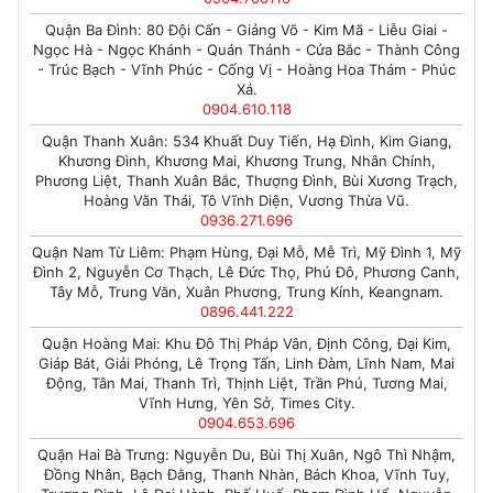
Quận Ba Đình: 80 Đội Cấn - Giảng Võ - Kim Mã - Liễu Giai -
Ngọc Hà - Ngọc Khánh - Quán Thánh - Cửa Bắc - Thành Công
- Trúc Bạch - Vĩnh Phúc - Cống Vị - Hoàng Hoa Thám - Phúc
Xá.
0904.610.118
Quận Thanh Xuân: 534 Khuất Duy Tiến, Hạ Đình, Kim Giang,
Khương Đình, Khương Mai, Khương Trung, Nhân Chính,
Phương Liệt, Thanh Xuân Bắc, Thượng Đình, Bùi Xương Trạch,
Hoàng Văn Thái, Tô Vĩnh Diện, Vương Thừa Vũ.
0936.271.696
Quận Nam Từ Liêm: Phạm Hùng, Đại Mỗ, Mễ Trì, Mỹ Đình 1, Mỹ
Đình 2, Nguyễn Cơ Thạch, Lê Đức Thọ, Phú Đô, Phương Canh,
Tây Mỗ, Trung Văn, Xuân Phương, Trung Kính, Keangnam.
0896.441.222
Quận Hoàng Mai: Khu Đô Thị Pháp Vân, Định Công, Đại Kim,
Giáp Bát, Giải Phóng, Lê Trọng Tấn, Linh Đàm, Lĩnh Nam, Mai
Động, Tân Mai, Thanh Trì, Thịnh Liệt, Trần Phú, Tương Mai,
Vĩnh Hưng, Yên Sở, Times City.
0904.653.696
Quận Hai Bà Trưng: Nguyễn Du, Bùi Thị Xuân, Ngô Thì Nhậm,
Đồng Nhân, Bạch Đằng, Thanh Nhàn, Bách Khoa, Vĩnh Tuy,