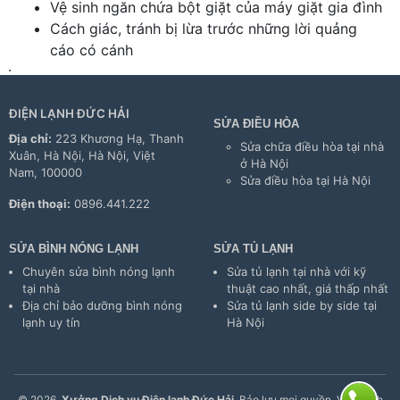
Vệ sinh ngăn chứa bột giặt của máy giặt gia đình
Cách giác, tránh bị lừa trước những lời quảng
cáo có cánh
ĐIỆN LẠNH ĐỨC HẢI
SỬA ĐIỀU HÒA
Địa chỉ:
223 Khương Hạ, Thanh
Sửa chữa điều hòa tại nhà
Xuân, Hà Nội, Hà Nội, Việt
ở Hà Nội
Nam, 100000
Sửa điều hòa tại Hà Nội
Điện thoại:
0896.441.222
SỬA BÌNH NÓNG LẠNH
SỬA TỦ LẠNH
Chuyên sửa bình nóng lạnh
Sửa tủ lạnh tại nhà với kỹ
tại nhà
thuật cao nhất, giá thấp nhất
Địa chỉ bảo dưỡng bình nóng
Sửa tủ lạnh side by side tại
lạnh uy tín
Hà Nội
© 2026,
Xưởng Dịch vụ Điện lạnh Đức Hải
. Bảo lưu mọi quyền. Vận hành