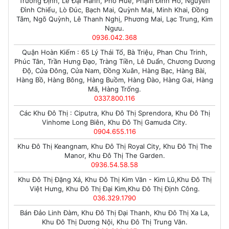
Trương Định, Lê Đại Hành, Phố Huế, Phạm Đình Hổ, Nguyễn
Đình Chiểu, Lò Đúc, Bạch Mai, Quỳnh Mai, Minh Khai, Đồng
Tâm, Ngõ Quỳnh, Lê Thanh Nghị, Phương Mai, Lạc Trung, Kim
Ngưu.
0936.042.368
Quận Hoàn Kiếm : 65 Lý Thái Tổ, Bà Triệu, Phan Chu Trinh,
Phúc Tân, Trần Hưng Đạo, Tràng Tiền, Lê Duẩn, Chương Dương
Độ, Cửa Đông, Cửa Nam, Đồng Xuân, Hàng Bạc, Hàng Bài,
Hàng Bồ, Hàng Bông, Hàng Buồm, Hàng Đào, Hàng Gai, Hàng
Mã, Hàng Trống.
0337.800.116
Các Khu Đô Thị : Ciputra, Khu Đô Thị Sprendora, Khu Đô Thị
Vinhome Long Biên, Khu Đô Thị Gamuda City.
0904.655.116
Khu Đô Thị Keangnam, Khu Đô Thị Royal City, Khu Đô Thị The
Manor, Khu Đô Thị The Garden.
0936.54.58.58
Khu Đô Thị Đặng Xá, Khu Đô Thị Kim Văn - Kim Lũ,Khu Đô Thị
Việt Hưng, Khu Đô Thị Đại Kim,Khu Đô Thị Định Công.
036.329.1790
Bán Đảo Linh Đàm, Khu Đô Thị Đại Thanh, Khu Đô Thị Xa La,
Khu Đô Thị Dương Nội, Khu Đô Thị Trung Văn.