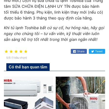
như mới.) Dịch vụ sửa chữa tủ lạnh Toshiba của Trung
tâm SỬA CHỮA ĐIỆN LẠNH UY TÍN được bảo hành
tối thiểu 6 tháng. Phụ kiện, linh kiện thay mới (nếu có)
được bảo hành 3 tháng theo quy định của hãng.
Khi tủ lạnh Toshiba bất cứ sự cố, hư hỏng nào, hãy gọi
ngay cho chúng tôi – tư vấn viên, kỹ thuật viên luôn
sẵn sàng hỗ trợ tốt nhất trong thời gian ngắn nhất!
Share
Tweet
5/5 (1 bầu chọn)
Có thể bạn quan tâm