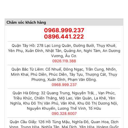
Chăm sóc khách hàng
0968.999.237
0896.441.222
Quận Tây Hồ: 278 Lạc Long Quân, Đường Bưởi, Thụy Khuê,
Yên Phụ, Xuân Đỉnh, Nhật Tân, Quảng An, Nghi Tàm, An Dương
Vương, Âu Cơ.
0926.119.388
Quận Bắc Từ Liêm: Cổ Nhuế, Đông Ngạc, Trần Cung, Nhổn,
Minh Khai, Phú Diễn, Phúc Diễn, Tây Tựu, Thượng Cát, Thụy
Phương, Xuân Đỉnh, Phạm Văn Đồng.
0968.999.237
Quận Hà Đông: 32 Quang Trung, Nguyễn Trãi, , Vạn Phúc,
Triều Khúc, Chiến Thắng, Mộ Lao, Văn Quán, La Khê, Yên
Nghĩa, Khu Đô Thị Văn Phú, Văn Khê, Khu Đô Thị Dương Nội,
Nguyễn Khuyến, Lương Thế Vinh, Tố Hữu
090.328.6007
Quận Cầu Giấy: 126 Hồ Tùng Mậu, Nghĩa Đô, Quan Hoa, Dịch
Vọng, Trung Hòa, Nghĩa Tân, Mai Dịch, Yên Hòa, Hoàng Quốc