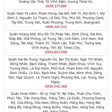
Hoàng Văn Thái, Tô Vĩnh Diện, Vương Thừa Vũ.
0936.271.696
Quận Nam Từ Liêm: Phạm Hùng, Đại Mỗ, Mễ Trì, Mỹ Đình 1, Mỹ
Đình 2, Nguyễn Cơ Thạch, Lê Đức Thọ, Phú Đô, Phương Canh,
Tây Mỗ, Trung Văn, Xuân Phương, Trung Kính, Keangnam.
0896.441.222
Quận Hoàng Mai: Khu Đô Thị Pháp Vân, Định Công, Đại Kim,
Giáp Bát, Giải Phóng, Lê Trọng Tấn, Linh Đàm, Lĩnh Nam, Mai
Động, Tân Mai, Thanh Trì, Thịnh Liệt, Trần Phú, Tương Mai,
Vĩnh Hưng, Yên Sở, Times City.
0904.653.696
Quận Hai Bà Trưng: Nguyễn Du, Bùi Thị Xuân, Ngô Thì Nhậm,
Đồng Nhân, Bạch Đằng, Thanh Nhàn, Bách Khoa, Vĩnh Tuy,
Trương Định, Lê Đại Hành, Phố Huế, Phạm Đình Hổ, Nguyễn
Đình Chiểu, Lò Đúc, Bạch Mai, Quỳnh Mai, Minh Khai, Đồng
Tâm, Ngõ Quỳnh, Lê Thanh Nghị, Phương Mai, Lạc Trung, Kim
Ngưu.
0936.042.368
Quận Hoàn Kiếm : 65 Lý Thái Tổ, Bà Triệu, Phan Chu Trinh,
Phúc Tân, Trần Hưng Đạo, Tràng Tiền, Lê Duẩn, Chương Dương
Độ, Cửa Đông, Cửa Nam, Đồng Xuân, Hàng Bạc, Hàng Bài,
Hàng Bồ, Hàng Bông, Hàng Buồm, Hàng Đào, Hàng Gai, Hàng
Mã, Hàng Trống.