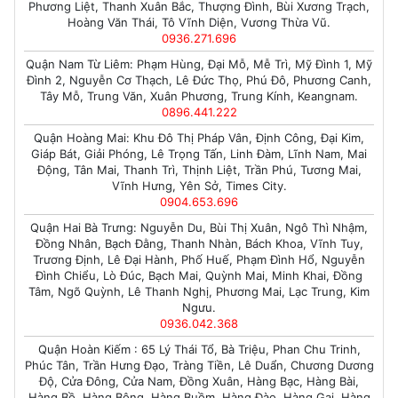
Phương Liệt, Thanh Xuân Bắc, Thượng Đình, Bùi Xương Trạch,
Hoàng Văn Thái, Tô Vĩnh Diện, Vương Thừa Vũ.
0936.271.696
Quận Nam Từ Liêm: Phạm Hùng, Đại Mỗ, Mễ Trì, Mỹ Đình 1, Mỹ
Đình 2, Nguyễn Cơ Thạch, Lê Đức Thọ, Phú Đô, Phương Canh,
Tây Mỗ, Trung Văn, Xuân Phương, Trung Kính, Keangnam.
0896.441.222
Quận Hoàng Mai: Khu Đô Thị Pháp Vân, Định Công, Đại Kim,
Giáp Bát, Giải Phóng, Lê Trọng Tấn, Linh Đàm, Lĩnh Nam, Mai
Động, Tân Mai, Thanh Trì, Thịnh Liệt, Trần Phú, Tương Mai,
Vĩnh Hưng, Yên Sở, Times City.
0904.653.696
Quận Hai Bà Trưng: Nguyễn Du, Bùi Thị Xuân, Ngô Thì Nhậm,
Đồng Nhân, Bạch Đằng, Thanh Nhàn, Bách Khoa, Vĩnh Tuy,
Trương Định, Lê Đại Hành, Phố Huế, Phạm Đình Hổ, Nguyễn
Đình Chiểu, Lò Đúc, Bạch Mai, Quỳnh Mai, Minh Khai, Đồng
Tâm, Ngõ Quỳnh, Lê Thanh Nghị, Phương Mai, Lạc Trung, Kim
Ngưu.
0936.042.368
Quận Hoàn Kiếm : 65 Lý Thái Tổ, Bà Triệu, Phan Chu Trinh,
Phúc Tân, Trần Hưng Đạo, Tràng Tiền, Lê Duẩn, Chương Dương
Độ, Cửa Đông, Cửa Nam, Đồng Xuân, Hàng Bạc, Hàng Bài,
Hàng Bồ, Hàng Bông, Hàng Buồm, Hàng Đào, Hàng Gai, Hàng