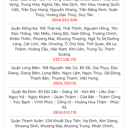
Vọng, Trung Hòa, Nghĩa Tân, Mai Dịch, Yên Hòa, Hoàng Quốc
Việt, Trần Duy Hưng, Nguyễn Khang, Trần Đăng Ninh, Xuân
Thủy, Hoàng Đạo Thúy, Duy Tân.
0904.653.696
Quận Đống Đa: 195 Thái Hà, Thái Thịnh, Nguyên Hồng, Tôn
Đức Thắng, Văn Miếu, Hàng Bột, Nam Đồng, Trường Chinh,
Khâm Thiên, Phương Mai, Khương Thượng, Ngã Tư Sở,Đường
Láng, Cát Linh, Văn Chương, Ô Chợ Dừa, Thổ Quan, Đê La
Thành, Hoàng Cầu, Hào Nam, Kim Liên, Trung Tự, Thịnh
Quang.
0357.338.116
Quận Long Biên: 168 Nguyễn Văn Cừ, Bồ Đề, Gia Thụy, Đức
Giang, Giang Biên, Long Biên, Ngọc Lâm, Ngọc Thụy, Sài Đồng,
Thạch Bàn, Thượng Thanh, Việt Hưng.
0904.700116
Quận Ba Đình: 80 Đội Cấn - Giảng Võ - Kim Mã - Liễu Giai -
Ngọc Hà - Ngọc Khánh - Quán Thánh - Cửa Bắc - Thành Công
- Trúc Bạch - Vĩnh Phúc - Cống Vị - Hoàng Hoa Thám - Phúc
Xá.
0904.610.118
Quận Thanh Xuân: 534 Khuất Duy Tiến, Hạ Đình, Kim Giang,
Khương Đình, Khương Mai, Khương Trung, Nhân Chính,