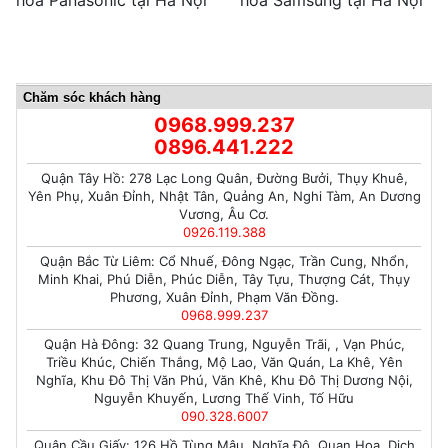
hòa Panasonic tại Hà Nội
hòa Samsung tại Hà Nội
Chăm sóc khách hàng
0968.999.237
0896.441.222
Quận Tây Hồ: 278 Lạc Long Quân, Đường Bưởi, Thụy Khuê,
Yên Phụ, Xuân Đỉnh, Nhật Tân, Quảng An, Nghi Tàm, An Dương
Vương, Âu Cơ.
0926.119.388
Quận Bắc Từ Liêm: Cổ Nhuế, Đông Ngạc, Trần Cung, Nhổn,
Minh Khai, Phú Diễn, Phúc Diễn, Tây Tựu, Thượng Cát, Thụy
Phương, Xuân Đỉnh, Phạm Văn Đồng.
0968.999.237
Quận Hà Đông: 32 Quang Trung, Nguyễn Trãi, , Vạn Phúc,
Triều Khúc, Chiến Thắng, Mộ Lao, Văn Quán, La Khê, Yên
Nghĩa, Khu Đô Thị Văn Phú, Văn Khê, Khu Đô Thị Dương Nội,
Nguyễn Khuyến, Lương Thế Vinh, Tố Hữu
090.328.6007
Quận Cầu Giấy: 126 Hồ Tùng Mậu, Nghĩa Đô, Quan Hoa, Dịch