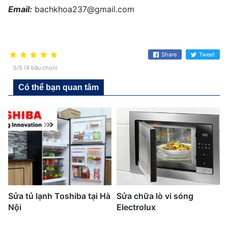
Email:
bachkhoa237@gmail.com
Share
Tweet
5/5 (4 bầu chọn)
Có thể bạn quan tâm
Sửa tủ lạnh Toshiba tại Hà
Sửa chữa lò vi sóng
Nội
Electrolux