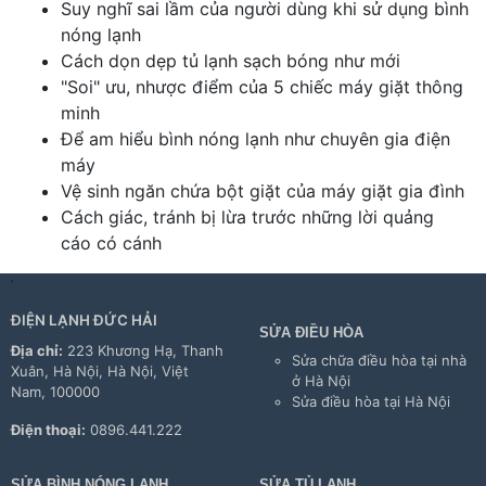
Suy nghĩ sai lầm của người dùng khi sử dụng bình
nóng lạnh
Cách dọn dẹp tủ lạnh sạch bóng như mới
"Soi" ưu, nhược điểm của 5 chiếc máy giặt thông
minh
Để am hiểu bình nóng lạnh như chuyên gia điện
máy
Vệ sinh ngăn chứa bột giặt của máy giặt gia đình
Cách giác, tránh bị lừa trước những lời quảng
cáo có cánh
ĐIỆN LẠNH ĐỨC HẢI
SỬA ĐIỀU HÒA
Địa chỉ:
223 Khương Hạ, Thanh
Sửa chữa điều hòa tại nhà
Xuân, Hà Nội, Hà Nội, Việt
ở Hà Nội
Nam, 100000
Sửa điều hòa tại Hà Nội
Điện thoại:
0896.441.222
SỬA BÌNH NÓNG LẠNH
SỬA TỦ LẠNH