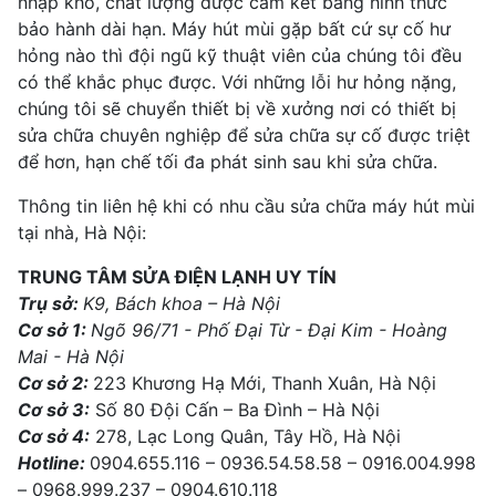
nhập kho, chất lượng được cam kết bằng hình thức
bảo hành dài hạn. Máy hút mùi gặp bất cứ sự cố hư
hỏng nào thì đội ngũ kỹ thuật viên của chúng tôi đều
có thể khắc phục được. Với những lỗi hư hỏng nặng,
chúng tôi sẽ chuyển thiết bị về xưởng nơi có thiết bị
sửa chữa chuyên nghiệp để sửa chữa sự cố được triệt
để hơn, hạn chế tối đa phát sinh sau khi sửa chữa.
Thông tin liên hệ khi có nhu cầu sửa chữa máy hút mùi
tại nhà, Hà Nội:
TRUNG TÂM SỬA ĐIỆN LẠNH UY TÍN
Trụ sở:
K9, Bách khoa – Hà Nội
Cơ sở 1:
Ngõ 96/71 - Phố Đại Từ - Đại Kim - Hoàng
Mai - Hà Nội
Cơ sở 2:
223 Khương Hạ Mới, Thanh Xuân, Hà Nội
Cơ sở 3:
Số 80 Đội Cấn – Ba Đình – Hà Nội
Cơ sở 4:
278, Lạc Long Quân, Tây Hồ, Hà Nội
Hotline:
0904.655.116 – 0936.54.58.58 – 0916.004.998
– 0968.999.237 – 0904.610.118