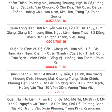
Khâm Thiên, Phương Mai, Khương Thượng, Ngã Tư Sở,Đường
Láng, Cát Linh, Văn Chương, Ô Chợ Dừa, Thổ Quan, Đê La
Thành, Hoàng Cầu, Hào Nam, Kim Liên, Trung Tự, Thịnh
Quang.
0357.338.116
Quận Long Biên: 168 Nguyễn Văn Cừ, Bồ Đề, Gia Thụy, Đức
Giang, Giang Biên, Long Biên, Ngọc Lâm, Ngọc Thụy, Sài Đồng,
Thạch Bàn, Thượng Thanh, Việt Hưng.
0904.700116
Quận Ba Đình: 80 Đội Cấn - Giảng Võ - Kim Mã - Liễu Giai -
Ngọc Hà - Ngọc Khánh - Quán Thánh - Cửa Bắc - Thành Công
- Trúc Bạch - Vĩnh Phúc - Cống Vị - Hoàng Hoa Thám - Phúc
Xá.
0904.610.118
Quận Thanh Xuân: 534 Khuất Duy Tiến, Hạ Đình, Kim Giang,
Khương Đình, Khương Mai, Khương Trung, Nhân Chính,
Phương Liệt, Thanh Xuân Bắc, Thượng Đình, Bùi Xương Trạch,
Hoàng Văn Thái, Tô Vĩnh Diện, Vương Thừa Vũ.
0936.271.696
Quận Nam Từ Liêm: Phạm Hùng, Đại Mỗ, Mễ Trì, Mỹ Đình 1, Mỹ
Đình 2, Nguyễn Cơ Thạch, Lê Đức Thọ, Phú Đô, Phương Canh,
Tây Mỗ, Trung Văn, Xuân Phương, Trung Kính, Keangnam.