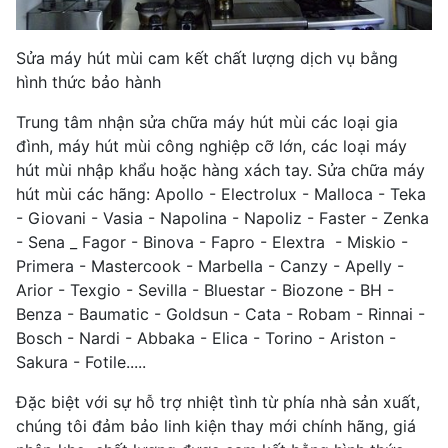
Sửa máy hút mùi cam kết chất lượng dịch vụ bằng
hình thức bảo hành
Trung tâm nhận sửa chữa máy hút mùi các loại gia
đình, máy hút mùi công nghiệp cỡ lớn, các loại máy
hút mùi nhập khẩu hoặc hàng xách tay. Sửa chữa máy
hút mùi các hãng: Apollo - Electrolux - Malloca - Teka
- Giovani - Vasia - Napolina - Napoliz - Faster - Zenka
- Sena _ Fagor - Binova - Fapro - Elextra - Miskio -
Primera - Mastercook - Marbella - Canzy - Apelly -
Arior - Texgio - Sevilla - Bluestar - Biozone - BH -
Benza - Baumatic - Goldsun - Cata - Robam - Rinnai -
Bosch - Nardi - Abbaka - Elica - Torino - Ariston -
Sakura - Fotile.....
Đặc biệt với sự hỗ trợ nhiệt tình từ phía nhà sản xuất,
chúng tôi đảm bảo linh kiện thay mới chính hãng, giá