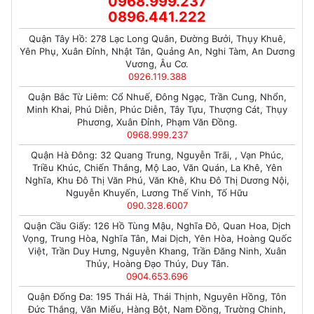
0968.999.237
0896.441.222
Quận Tây Hồ: 278 Lạc Long Quân, Đường Bưởi, Thụy Khuê,
Yên Phụ, Xuân Đỉnh, Nhật Tân, Quảng An, Nghi Tàm, An Dương
Vương, Âu Cơ.
0926.119.388
Quận Bắc Từ Liêm: Cổ Nhuế, Đông Ngạc, Trần Cung, Nhổn,
Minh Khai, Phú Diễn, Phúc Diễn, Tây Tựu, Thượng Cát, Thụy
Phương, Xuân Đỉnh, Phạm Văn Đồng.
0968.999.237
Quận Hà Đông: 32 Quang Trung, Nguyễn Trãi, , Vạn Phúc,
Triều Khúc, Chiến Thắng, Mộ Lao, Văn Quán, La Khê, Yên
Nghĩa, Khu Đô Thị Văn Phú, Văn Khê, Khu Đô Thị Dương Nội,
Nguyễn Khuyến, Lương Thế Vinh, Tố Hữu
090.328.6007
Quận Cầu Giấy: 126 Hồ Tùng Mậu, Nghĩa Đô, Quan Hoa, Dịch
Vọng, Trung Hòa, Nghĩa Tân, Mai Dịch, Yên Hòa, Hoàng Quốc
Việt, Trần Duy Hưng, Nguyễn Khang, Trần Đăng Ninh, Xuân
Thủy, Hoàng Đạo Thúy, Duy Tân.
0904.653.696
Quận Đống Đa: 195 Thái Hà, Thái Thịnh, Nguyên Hồng, Tôn
Đức Thắng, Văn Miếu, Hàng Bột, Nam Đồng, Trường Chinh,