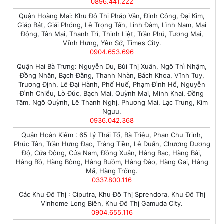
0896.441.222
Quận Hoàng Mai: Khu Đô Thị Pháp Vân, Định Công, Đại Kim,
Giáp Bát, Giải Phóng, Lê Trọng Tấn, Linh Đàm, Lĩnh Nam, Mai
Động, Tân Mai, Thanh Trì, Thịnh Liệt, Trần Phú, Tương Mai,
Vĩnh Hưng, Yên Sở, Times City.
0904.653.696
Quận Hai Bà Trưng: Nguyễn Du, Bùi Thị Xuân, Ngô Thì Nhậm,
Đồng Nhân, Bạch Đằng, Thanh Nhàn, Bách Khoa, Vĩnh Tuy,
Trương Định, Lê Đại Hành, Phố Huế, Phạm Đình Hổ, Nguyễn
Đình Chiểu, Lò Đúc, Bạch Mai, Quỳnh Mai, Minh Khai, Đồng
Tâm, Ngõ Quỳnh, Lê Thanh Nghị, Phương Mai, Lạc Trung, Kim
Ngưu.
0936.042.368
Quận Hoàn Kiếm : 65 Lý Thái Tổ, Bà Triệu, Phan Chu Trinh,
Phúc Tân, Trần Hưng Đạo, Tràng Tiền, Lê Duẩn, Chương Dương
Độ, Cửa Đông, Cửa Nam, Đồng Xuân, Hàng Bạc, Hàng Bài,
Hàng Bồ, Hàng Bông, Hàng Buồm, Hàng Đào, Hàng Gai, Hàng
Mã, Hàng Trống.
0337.800.116
Các Khu Đô Thị : Ciputra, Khu Đô Thị Sprendora, Khu Đô Thị
Vinhome Long Biên, Khu Đô Thị Gamuda City.
0904.655.116