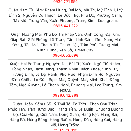
0936.271.696
Quận Nam Từ Liêm: Phạm Hùng, Đại Mỗ, Mễ Trì, Mỹ Đình 1, Mỹ
Đình 2, Nguyễn Cơ Thạch, Lê Đức Thọ, Phú Đô, Phương Canh,
Tây Mỗ, Trung Văn, Xuân Phương, Trung Kính, Keangnam.
0896.441.222
Quận Hoàng Mai: Khu Đô Thị Pháp Vân, Định Công, Đại Kim,
Giáp Bát, Giải Phóng, Lê Trọng Tấn, Linh Đàm, Lĩnh Nam, Mai
Động, Tân Mai, Thanh Trì, Thịnh Liệt, Trần Phú, Tương Mai,
Vĩnh Hưng, Yên Sở, Times City.
0904.653.696
Quận Hai Bà Trưng: Nguyễn Du, Bùi Thị Xuân, Ngô Thì Nhậm,
Đồng Nhân, Bạch Đằng, Thanh Nhàn, Bách Khoa, Vĩnh Tuy,
Trương Định, Lê Đại Hành, Phố Huế, Phạm Đình Hổ, Nguyễn
Đình Chiểu, Lò Đúc, Bạch Mai, Quỳnh Mai, Minh Khai, Đồng
Tâm, Ngõ Quỳnh, Lê Thanh Nghị, Phương Mai, Lạc Trung, Kim
Ngưu.
0936.042.368
Quận Hoàn Kiếm : 65 Lý Thái Tổ, Bà Triệu, Phan Chu Trinh,
Phúc Tân, Trần Hưng Đạo, Tràng Tiền, Lê Duẩn, Chương Dương
Độ, Cửa Đông, Cửa Nam, Đồng Xuân, Hàng Bạc, Hàng Bài,
Hàng Bồ, Hàng Bông, Hàng Buồm, Hàng Đào, Hàng Gai, Hàng
Mã, Hàng Trống.
0337.800.116