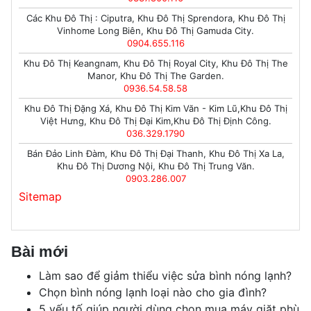
Các Khu Đô Thị : Ciputra, Khu Đô Thị Sprendora, Khu Đô Thị
Vinhome Long Biên, Khu Đô Thị Gamuda City.
0904.655.116
Khu Đô Thị Keangnam, Khu Đô Thị Royal City, Khu Đô Thị The
Manor, Khu Đô Thị The Garden.
0936.54.58.58
Khu Đô Thị Đặng Xá, Khu Đô Thị Kim Văn - Kim Lũ,Khu Đô Thị
Việt Hưng, Khu Đô Thị Đại Kim,Khu Đô Thị Định Công.
036.329.1790
Bán Đảo Linh Đàm, Khu Đô Thị Đại Thanh, Khu Đô Thị Xa La,
Khu Đô Thị Dương Nội, Khu Đô Thị Trung Văn.
0903.286.007
Sitemap
Bài mới
Làm sao để giảm thiểu việc sửa bình nóng lạnh?
Chọn bình nóng lạnh loại nào cho gia đình?
5 yếu tố giúp người dùng chọn mua máy giặt phù