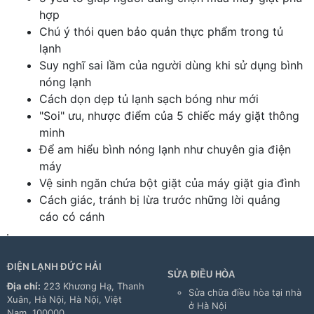
hợp
Chú ý thói quen bảo quản thực phẩm trong tủ
lạnh
Suy nghĩ sai lầm của người dùng khi sử dụng bình
nóng lạnh
Cách dọn dẹp tủ lạnh sạch bóng như mới
"Soi" ưu, nhược điểm của 5 chiếc máy giặt thông
minh
Để am hiểu bình nóng lạnh như chuyên gia điện
máy
Vệ sinh ngăn chứa bột giặt của máy giặt gia đình
Cách giác, tránh bị lừa trước những lời quảng
cáo có cánh
ĐIỆN LẠNH ĐỨC HẢI
SỬA ĐIỀU HÒA
Địa chỉ:
223 Khương Hạ, Thanh
Sửa chữa điều hòa tại nhà
Xuân, Hà Nội, Hà Nội, Việt
ở Hà Nội
Nam, 100000