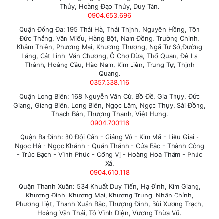
Thủy, Hoàng Đạo Thúy, Duy Tân.
0904.653.696
Quận Đống Đa: 195 Thái Hà, Thái Thịnh, Nguyên Hồng, Tôn
Đức Thắng, Văn Miếu, Hàng Bột, Nam Đồng, Trường Chinh,
Khâm Thiên, Phương Mai, Khương Thượng, Ngã Tư Sở,Đường
Láng, Cát Linh, Văn Chương, Ô Chợ Dừa, Thổ Quan, Đê La
Thành, Hoàng Cầu, Hào Nam, Kim Liên, Trung Tự, Thịnh
Quang.
0357.338.116
Quận Long Biên: 168 Nguyễn Văn Cừ, Bồ Đề, Gia Thụy, Đức
Giang, Giang Biên, Long Biên, Ngọc Lâm, Ngọc Thụy, Sài Đồng,
Thạch Bàn, Thượng Thanh, Việt Hưng.
0904.700116
Quận Ba Đình: 80 Đội Cấn - Giảng Võ - Kim Mã - Liễu Giai -
Ngọc Hà - Ngọc Khánh - Quán Thánh - Cửa Bắc - Thành Công
- Trúc Bạch - Vĩnh Phúc - Cống Vị - Hoàng Hoa Thám - Phúc
Xá.
0904.610.118
Quận Thanh Xuân: 534 Khuất Duy Tiến, Hạ Đình, Kim Giang,
Khương Đình, Khương Mai, Khương Trung, Nhân Chính,
Phương Liệt, Thanh Xuân Bắc, Thượng Đình, Bùi Xương Trạch,
Hoàng Văn Thái, Tô Vĩnh Diện, Vương Thừa Vũ.