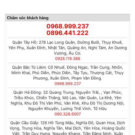
Chăm sóc khách hàng
0968.999.237
0896.441.222
Quận Tây Hồ: 278 Lạc Long Quân, Đường Bưởi, Thụy Khuê,
Yên Phụ, Xuân Đỉnh, Nhật Tân, Quảng An, Nghi Tàm, An Dương
Vương, Âu Cơ.
0926.119.388
Quận Bắc Từ Liêm: Cổ Nhuế, Đông Ngạc, Trần Cung, Nhổn,
Minh Khai, Phú Diễn, Phúc Diễn, Tây Tựu, Thượng Cát, Thụy
Phương, Xuân Đỉnh, Phạm Văn Đồng.
0968.999.237
Quận Hà Đông: 32 Quang Trung, Nguyễn Trãi, , Vạn Phúc,
Triều Khúc, Chiến Thắng, Mộ Lao, Văn Quán, La Khê, Yên
Nghĩa, Khu Đô Thị Văn Phú, Văn Khê, Khu Đô Thị Dương Nội,
Nguyễn Khuyến, Lương Thế Vinh, Tố Hữu
090.328.6007
Quận Cầu Giấy: 126 Hồ Tùng Mậu, Nghĩa Đô, Quan Hoa, Dịch
Vọng, Trung Hòa, Nghĩa Tân, Mai Dịch, Yên Hòa, Hoàng Quốc
Việt, Trần Duy Hưng, Nguyễn Khang, Trần Đăng Ninh, Xuân