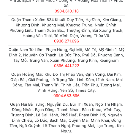
- Trúc Bạch - Vĩnh Phúc - Cống Vị - Hoàng Hoa Thám - Phúc
Xá.
0904.610.118
Quận Thanh Xuân: 534 Khuất Duy Tiến, Hạ Đình, Kim Giang,
Khương Đình, Khương Mai, Khương Trung, Nhân Chính,
Phương Liệt, Thanh Xuân Bắc, Thượng Đình, Bùi Xương Trạch,
Hoàng Văn Thái, Tô Vĩnh Diện, Vương Thừa Vũ.
0936.271.696
Quận Nam Từ Liêm: Phạm Hùng, Đại Mỗ, Mễ Trì, Mỹ Đình 1, Mỹ
Đình 2, Nguyễn Cơ Thạch, Lê Đức Thọ, Phú Đô, Phương Canh,
Tây Mỗ, Trung Văn, Xuân Phương, Trung Kính, Keangnam.
0896.441.222
Quận Hoàng Mai: Khu Đô Thị Pháp Vân, Định Công, Đại Kim,
Giáp Bát, Giải Phóng, Lê Trọng Tấn, Linh Đàm, Lĩnh Nam, Mai
Động, Tân Mai, Thanh Trì, Thịnh Liệt, Trần Phú, Tương Mai,
Vĩnh Hưng, Yên Sở, Times City.
0904.653.696
Quận Hai Bà Trưng: Nguyễn Du, Bùi Thị Xuân, Ngô Thì Nhậm,
Đồng Nhân, Bạch Đằng, Thanh Nhàn, Bách Khoa, Vĩnh Tuy,
Trương Định, Lê Đại Hành, Phố Huế, Phạm Đình Hổ, Nguyễn
Đình Chiểu, Lò Đúc, Bạch Mai, Quỳnh Mai, Minh Khai, Đồng
Tâm, Ngõ Quỳnh, Lê Thanh Nghị, Phương Mai, Lạc Trung, Kim
Ngưu.