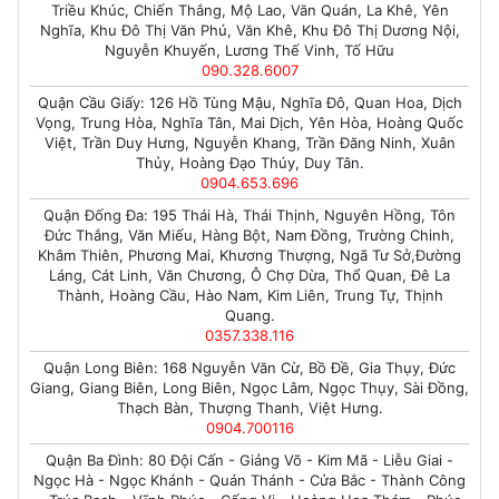
Triều Khúc, Chiến Thắng, Mộ Lao, Văn Quán, La Khê, Yên
Nghĩa, Khu Đô Thị Văn Phú, Văn Khê, Khu Đô Thị Dương Nội,
Nguyễn Khuyến, Lương Thế Vinh, Tố Hữu
090.328.6007
Quận Cầu Giấy: 126 Hồ Tùng Mậu, Nghĩa Đô, Quan Hoa, Dịch
Vọng, Trung Hòa, Nghĩa Tân, Mai Dịch, Yên Hòa, Hoàng Quốc
Việt, Trần Duy Hưng, Nguyễn Khang, Trần Đăng Ninh, Xuân
Thủy, Hoàng Đạo Thúy, Duy Tân.
0904.653.696
Quận Đống Đa: 195 Thái Hà, Thái Thịnh, Nguyên Hồng, Tôn
Đức Thắng, Văn Miếu, Hàng Bột, Nam Đồng, Trường Chinh,
Khâm Thiên, Phương Mai, Khương Thượng, Ngã Tư Sở,Đường
Láng, Cát Linh, Văn Chương, Ô Chợ Dừa, Thổ Quan, Đê La
Thành, Hoàng Cầu, Hào Nam, Kim Liên, Trung Tự, Thịnh
Quang.
0357.338.116
Quận Long Biên: 168 Nguyễn Văn Cừ, Bồ Đề, Gia Thụy, Đức
Giang, Giang Biên, Long Biên, Ngọc Lâm, Ngọc Thụy, Sài Đồng,
Thạch Bàn, Thượng Thanh, Việt Hưng.
0904.700116
Quận Ba Đình: 80 Đội Cấn - Giảng Võ - Kim Mã - Liễu Giai -
Ngọc Hà - Ngọc Khánh - Quán Thánh - Cửa Bắc - Thành Công