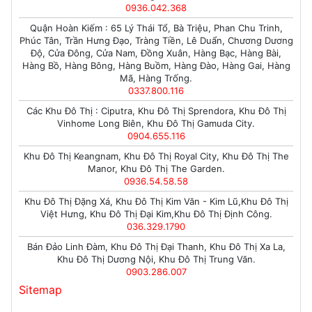
0936.042.368
Quận Hoàn Kiếm : 65 Lý Thái Tổ, Bà Triệu, Phan Chu Trinh,
Phúc Tân, Trần Hưng Đạo, Tràng Tiền, Lê Duẩn, Chương Dương
Độ, Cửa Đông, Cửa Nam, Đồng Xuân, Hàng Bạc, Hàng Bài,
Hàng Bồ, Hàng Bông, Hàng Buồm, Hàng Đào, Hàng Gai, Hàng
Mã, Hàng Trống.
0337.800.116
Các Khu Đô Thị : Ciputra, Khu Đô Thị Sprendora, Khu Đô Thị
Vinhome Long Biên, Khu Đô Thị Gamuda City.
0904.655.116
Khu Đô Thị Keangnam, Khu Đô Thị Royal City, Khu Đô Thị The
Manor, Khu Đô Thị The Garden.
0936.54.58.58
Khu Đô Thị Đặng Xá, Khu Đô Thị Kim Văn - Kim Lũ,Khu Đô Thị
Việt Hưng, Khu Đô Thị Đại Kim,Khu Đô Thị Định Công.
036.329.1790
Bán Đảo Linh Đàm, Khu Đô Thị Đại Thanh, Khu Đô Thị Xa La,
Khu Đô Thị Dương Nội, Khu Đô Thị Trung Văn.
0903.286.007
Sitemap