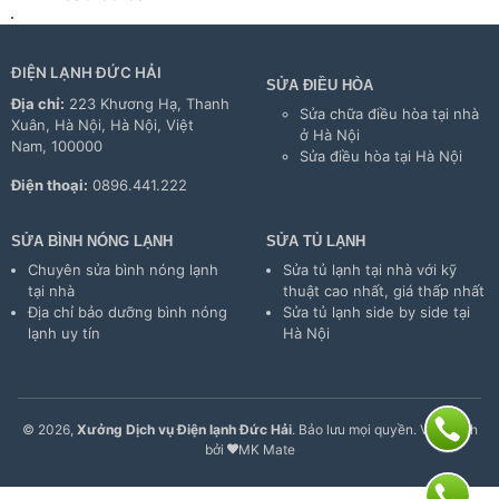
ĐIỆN LẠNH ĐỨC HẢI
SỬA ĐIỀU HÒA
Địa chỉ:
223 Khương Hạ, Thanh
Sửa chữa điều hòa tại nhà
Xuân, Hà Nội, Hà Nội, Việt
ở Hà Nội
Nam, 100000
Sửa điều hòa tại Hà Nội
Điện thoại:
0896.441.222
SỬA BÌNH NÓNG LẠNH
SỬA TỦ LẠNH
Chuyên sửa bình nóng lạnh
Sửa tủ lạnh tại nhà với kỹ
tại nhà
thuật cao nhất, giá thấp nhất
Địa chỉ bảo dưỡng bình nóng
Sửa tủ lạnh side by side tại
lạnh uy tín
Hà Nội
© 2026,
Xưởng Dịch vụ Điện lạnh Đức Hải
. Bảo lưu mọi quyền. Vận hành
bởi
MK Mate