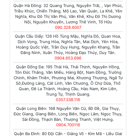
Quận Hà Đông: 32 Quang Trung, Nguyễn Trãi, , Vạn Phúc,
Triều Khúc, Chiến Thắng, Mộ Lao, Văn Quán, La Khê, Yên
Nghĩa, Khu Đô Thị Văn Phú, Văn Khê, Khu Đô Thị Dương
Nội, Nguyễn Khuyến, Lương Thế Vinh, Tố Hữu
090.328.6007
Quận Cầu Giấy: 126 Hồ Tùng Mậu, Nghĩa Đô, Quan Hoa,
Dịch Vọng, Trung Hòa, Nghĩa Tân, Mai Dịch, Yên Hòa,
Hoàng Quốc Việt, Trần Duy Hưng, Nguyễn Khang, Trần
Đăng Ninh, Xuân Thủy, Hoàng Đạo Thúy, Duy Tân.
0904.653.696
Quận Đống Đa: 195 Thái Hà, Thái Thịnh, Nguyên Hồng,
Tôn Đức Thắng, Văn Miếu, Hàng Bột, Nam Đồng, Trường
Chinh, Khâm Thiên, Phương Mai, Khương Thượng, Ngã Tư
Sở,Đường Láng, Cát Linh, Văn Chương, Ô Chợ Dừa, Thổ
Quan, Đê La Thành, Hoàng Cầu, Hào Nam, Kim Liên,
Trung Tự, Thịnh Quang.
0357.338.116
Quận Long Biên: 168 Nguyễn Văn Cừ, Bồ Đề, Gia Thụy,
Đức Giang, Giang Biên, Long Biên, Ngọc Lâm, Ngọc Thụy,
Sài Đồng, Thạch Bàn, Thượng Thanh, Việt Hưng.
0904.700116
Quận Ba Đình: 80 Đội Cấn - Giảng Võ - Kim Mã - Liễu Giai