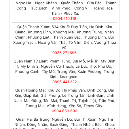
- Ngọc Hà - Ngọc Khánh - Quán Thánh - Cửa Bắc - Thành
Công - Trúc Bạch - Vĩnh Phúc - Cống Vị - Hoàng Hoa
Thám - Phúc Xá.
0904.610.118
Quận Thanh Xuân: 534 Khuất Duy Tiến, Hạ Đình, Kim
Giang, Khương Đình, Khương Mai, Khương Trung, Nhân
Chính, Phương Liệt, Thanh Xuân Bắc, Thượng Đình, Bùi
Xương Trạch, Hoàng Văn Thái, Tô Vĩnh Diện, Vương Thừa
Vũ.
0936.271.696
Quận Nam Từ Liêm: Phạm Hùng, Đại Mỗ, Mễ Trì, Mỹ Đình
1, Mỹ Đình 2, Nguyễn Cơ Thạch, Lê Đức Thọ, Phú Đô,
Phương Canh, Tây Mỗ, Trung Văn, Xuân Phương, Trung
Kính, Keangnam.
0896.441.222
Quận Hoàng Mai: Khu Đô Thị Pháp Vân, Định Công, Đại
Kim, Giáp Bát, Giải Phóng, Lê Trọng Tấn, Linh Đàm, Lĩnh
Nam, Mai Động, Tân Mai, Thanh Trì, Thịnh Liệt, Trần Phú,
Tương Mai, Vĩnh Hưng, Yên Sở, Times City.
0904.653.696
Quận Hai Bà Trưng: Nguyễn Du, Bùi Thị Xuân, Ngô Thì
Nhậm, Đồng Nhân, Bạch Đằng, Thanh Nhàn, Bách Khoa,