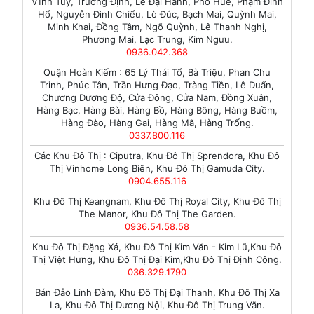
Vĩnh Tuy, Trương Định, Lê Đại Hành, Phố Huế, Phạm Đình
Hổ, Nguyễn Đình Chiểu, Lò Đúc, Bạch Mai, Quỳnh Mai,
Minh Khai, Đồng Tâm, Ngõ Quỳnh, Lê Thanh Nghị,
Phương Mai, Lạc Trung, Kim Ngưu.
0936.042.368
Quận Hoàn Kiếm : 65 Lý Thái Tổ, Bà Triệu, Phan Chu
Trinh, Phúc Tân, Trần Hưng Đạo, Tràng Tiền, Lê Duẩn,
Chương Dương Độ, Cửa Đông, Cửa Nam, Đồng Xuân,
Hàng Bạc, Hàng Bài, Hàng Bồ, Hàng Bông, Hàng Buồm,
Hàng Đào, Hàng Gai, Hàng Mã, Hàng Trống.
0337.800.116
Các Khu Đô Thị : Ciputra, Khu Đô Thị Sprendora, Khu Đô
Thị Vinhome Long Biên, Khu Đô Thị Gamuda City.
0904.655.116
Khu Đô Thị Keangnam, Khu Đô Thị Royal City, Khu Đô Thị
The Manor, Khu Đô Thị The Garden.
0936.54.58.58
Khu Đô Thị Đặng Xá, Khu Đô Thị Kim Văn - Kim Lũ,Khu Đô
Thị Việt Hưng, Khu Đô Thị Đại Kim,Khu Đô Thị Định Công.
036.329.1790
Bán Đảo Linh Đàm, Khu Đô Thị Đại Thanh, Khu Đô Thị Xa
La, Khu Đô Thị Dương Nội, Khu Đô Thị Trung Văn.