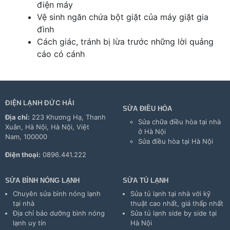
điện máy
Vệ sinh ngăn chứa bột giặt của máy giặt gia
đình
Cách giác, tránh bị lừa trước những lời quảng
cáo có cánh
ĐIỆN LẠNH ĐỨC HẢI
SỬA ĐIỀU HÒA
Địa chỉ:
223 Khương Hạ, Thanh
Sửa chữa điều hòa tại nhà
Xuân, Hà Nội, Hà Nội, Việt
ở Hà Nội
Nam, 100000
Sửa điều hòa tại Hà Nội
Điện thoại:
0896.441.222
SỬA BÌNH NÓNG LẠNH
SỬA TỦ LẠNH
Chuyên sửa bình nóng lạnh
Sửa tủ lạnh tại nhà với kỹ
tại nhà
thuật cao nhất, giá thấp nhất
Địa chỉ bảo dưỡng bình nóng
Sửa tủ lạnh side by side tại
lạnh uy tín
Hà Nội