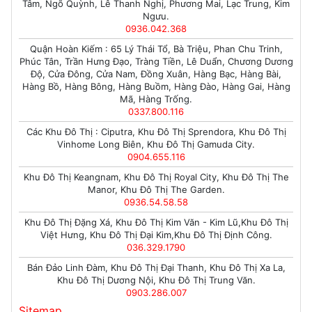
Tâm, Ngõ Quỳnh, Lê Thanh Nghị, Phương Mai, Lạc Trung, Kim
Ngưu.
0936.042.368
Quận Hoàn Kiếm : 65 Lý Thái Tổ, Bà Triệu, Phan Chu Trinh,
Phúc Tân, Trần Hưng Đạo, Tràng Tiền, Lê Duẩn, Chương Dương
Độ, Cửa Đông, Cửa Nam, Đồng Xuân, Hàng Bạc, Hàng Bài,
Hàng Bồ, Hàng Bông, Hàng Buồm, Hàng Đào, Hàng Gai, Hàng
Mã, Hàng Trống.
0337.800.116
Các Khu Đô Thị : Ciputra, Khu Đô Thị Sprendora, Khu Đô Thị
Vinhome Long Biên, Khu Đô Thị Gamuda City.
0904.655.116
Khu Đô Thị Keangnam, Khu Đô Thị Royal City, Khu Đô Thị The
Manor, Khu Đô Thị The Garden.
0936.54.58.58
Khu Đô Thị Đặng Xá, Khu Đô Thị Kim Văn - Kim Lũ,Khu Đô Thị
Việt Hưng, Khu Đô Thị Đại Kim,Khu Đô Thị Định Công.
036.329.1790
Bán Đảo Linh Đàm, Khu Đô Thị Đại Thanh, Khu Đô Thị Xa La,
Khu Đô Thị Dương Nội, Khu Đô Thị Trung Văn.
0903.286.007
Sitemap