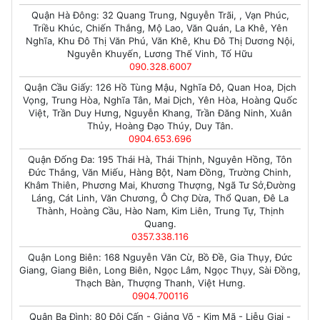
Quận Hà Đông: 32 Quang Trung, Nguyễn Trãi, , Vạn Phúc,
Triều Khúc, Chiến Thắng, Mộ Lao, Văn Quán, La Khê, Yên
Nghĩa, Khu Đô Thị Văn Phú, Văn Khê, Khu Đô Thị Dương Nội,
Nguyễn Khuyến, Lương Thế Vinh, Tố Hữu
090.328.6007
Quận Cầu Giấy: 126 Hồ Tùng Mậu, Nghĩa Đô, Quan Hoa, Dịch
Vọng, Trung Hòa, Nghĩa Tân, Mai Dịch, Yên Hòa, Hoàng Quốc
Việt, Trần Duy Hưng, Nguyễn Khang, Trần Đăng Ninh, Xuân
Thủy, Hoàng Đạo Thúy, Duy Tân.
0904.653.696
Quận Đống Đa: 195 Thái Hà, Thái Thịnh, Nguyên Hồng, Tôn
Đức Thắng, Văn Miếu, Hàng Bột, Nam Đồng, Trường Chinh,
Khâm Thiên, Phương Mai, Khương Thượng, Ngã Tư Sở,Đường
Láng, Cát Linh, Văn Chương, Ô Chợ Dừa, Thổ Quan, Đê La
Thành, Hoàng Cầu, Hào Nam, Kim Liên, Trung Tự, Thịnh
Quang.
0357.338.116
Quận Long Biên: 168 Nguyễn Văn Cừ, Bồ Đề, Gia Thụy, Đức
Giang, Giang Biên, Long Biên, Ngọc Lâm, Ngọc Thụy, Sài Đồng,
Thạch Bàn, Thượng Thanh, Việt Hưng.
0904.700116
Quận Ba Đình: 80 Đội Cấn - Giảng Võ - Kim Mã - Liễu Giai -