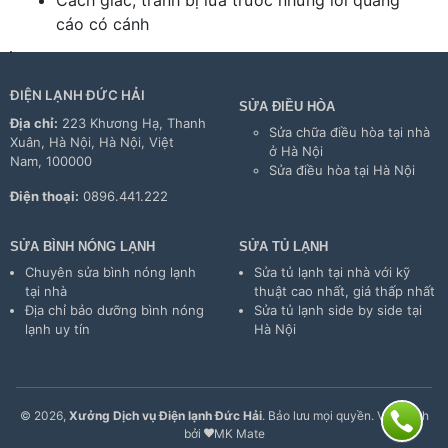
cáo có cánh
ĐIỆN LẠNH ĐỨC HẢI
SỬA ĐIỀU HÒA
Địa chỉ:
223 Khương Hạ, Thanh
Sửa chữa điều hòa tại nhà
Xuân, Hà Nội, Hà Nội, Việt
ở Hà Nội
Nam, 100000
Sửa điều hòa tại Hà Nội
Điện thoại:
0896.441.222
SỬA BÌNH NÓNG LẠNH
SỬA TỦ LẠNH
Chuyên sửa bình nóng lạnh
Sửa tủ lạnh tại nhà với kỹ
tại nhà
thuật cao nhất, giá thấp nhất
Địa chỉ bảo dưỡng bình nóng
Sửa tủ lạnh side by side tại
lạnh uy tín
Hà Nội
© 2026,
Xưởng Dịch vụ Điện lạnh Đức Hải
. Bảo lưu mọi quyền. Vận hành
bởi
MK Mate