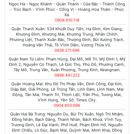
Ngọc Hà - Ngọc Khánh - Quán Thánh - Cửa Bắc - Thành Công
- Trúc Bạch - Vĩnh Phúc - Cống Vị - Hoàng Hoa Thám - Phúc
Xá.
0904.610.118
Quận Thanh Xuân: 534 Khuất Duy Tiến, Hạ Đình, Kim Giang,
Khương Đình, Khương Mai, Khương Trung, Nhân Chính,
Phương Liệt, Thanh Xuân Bắc, Thượng Đình, Bùi Xương Trạch,
Hoàng Văn Thái, Tô Vĩnh Diện, Vương Thừa Vũ.
0936.271.696
Quận Nam Từ Liêm: Phạm Hùng, Đại Mỗ, Mễ Trì, Mỹ Đình 1, Mỹ
Đình 2, Nguyễn Cơ Thạch, Lê Đức Thọ, Phú Đô, Phương Canh,
Tây Mỗ, Trung Văn, Xuân Phương, Trung Kính, Keangnam.
0896.441.222
Quận Hoàng Mai: Khu Đô Thị Pháp Vân, Định Công, Đại Kim,
Giáp Bát, Giải Phóng, Lê Trọng Tấn, Linh Đàm, Lĩnh Nam, Mai
Động, Tân Mai, Thanh Trì, Thịnh Liệt, Trần Phú, Tương Mai,
Vĩnh Hưng, Yên Sở, Times City.
0904.653.696
Quận Hai Bà Trưng: Nguyễn Du, Bùi Thị Xuân, Ngô Thì Nhậm,
Đồng Nhân, Bạch Đằng, Thanh Nhàn, Bách Khoa, Vĩnh Tuy,
Trương Định, Lê Đại Hành, Phố Huế, Phạm Đình Hổ, Nguyễn
Đình Chiểu, Lò Đúc, Bạch Mai, Quỳnh Mai, Minh Khai, Đồng