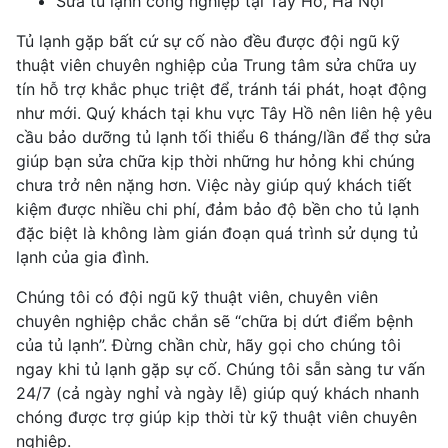
Sửa tủ lạnh công nghiệp tại Tây Hồ, Hà Nội
Tủ lạnh gặp bất cứ sự cố nào đều được đội ngũ kỹ
thuật viên chuyên nghiệp của Trung tâm sửa chữa uy
tín hỗ trợ khắc phục triệt để, tránh tái phát, hoạt động
như mới. Quý khách tại khu vực Tây Hồ nên liên hệ yêu
cầu bảo dưỡng tủ lạnh tối thiểu 6 tháng/lần để thợ sửa
giúp bạn sửa chữa kịp thời những hư hỏng khi chúng
chưa trở nên nặng hơn. Việc này giúp quý khách tiết
kiệm được nhiều chi phí, đảm bảo độ bền cho tủ lạnh
đặc biệt là không làm gián đoạn quá trình sử dụng tủ
lạnh của gia đình.
Chúng tôi có đội ngũ kỹ thuật viên, chuyên viên
chuyên nghiệp chắc chắn sẽ “chữa bị dứt điểm bệnh
của tủ lạnh”. Đừng chần chừ, hãy gọi cho chúng tôi
ngay khi tủ lạnh gặp sự cố. Chúng tôi sẵn sàng tư vấn
24/7 (cả ngày nghỉ và ngày lễ) giúp quý khách nhanh
chóng được trợ giúp kịp thời từ kỹ thuật viên chuyên
nghiệp.