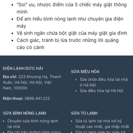
"Soi" ưu, nhược điểm của 5 chiếc máy giặt thông
minh
Để am hiểu bình nóng lạnh như chuyên gia điện
máy
Vệ sinh ngăn chứa bột giặt của máy giặt gia đình
Cách giác, tránh bị lừa trước những lời quảng
cáo có cánh
ĐIỆN LẠNH ĐỨC HẢI
SỬA ĐIỀU HÒA
Địa chỉ:
223 Khương Hạ, Thanh
Sửa chữa điều hòa tại nhà
Xuân, Hà Nội, Hà Nội, Việt
ở Hà Nội
Nam, 100000
Sửa điều hòa tại Hà Nội
Điện thoại:
0896.441.222
SỬA BÌNH NÓNG LẠNH
SỬA TỦ LẠNH
Chuyên sửa bình nóng lạnh
Sửa tủ lạnh tại nhà với kỹ
tại nhà
thuật cao nhất, giá thấp nhất
Địa chỉ bảo dưỡng bình nóng
Sửa tủ lạnh side by side tại