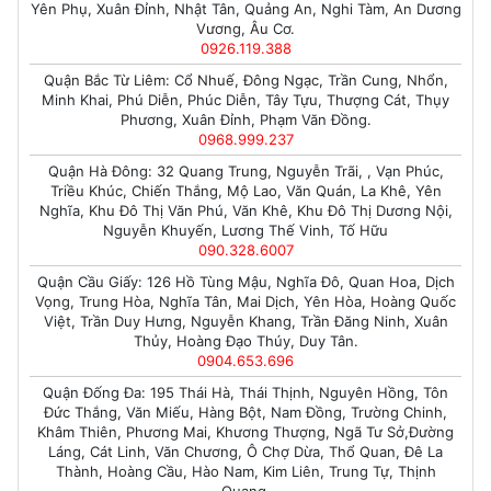
Yên Phụ, Xuân Đỉnh, Nhật Tân, Quảng An, Nghi Tàm, An Dương
Vương, Âu Cơ.
0926.119.388
Quận Bắc Từ Liêm: Cổ Nhuế, Đông Ngạc, Trần Cung, Nhổn,
Minh Khai, Phú Diễn, Phúc Diễn, Tây Tựu, Thượng Cát, Thụy
Phương, Xuân Đỉnh, Phạm Văn Đồng.
0968.999.237
Quận Hà Đông: 32 Quang Trung, Nguyễn Trãi, , Vạn Phúc,
Triều Khúc, Chiến Thắng, Mộ Lao, Văn Quán, La Khê, Yên
Nghĩa, Khu Đô Thị Văn Phú, Văn Khê, Khu Đô Thị Dương Nội,
Nguyễn Khuyến, Lương Thế Vinh, Tố Hữu
090.328.6007
Quận Cầu Giấy: 126 Hồ Tùng Mậu, Nghĩa Đô, Quan Hoa, Dịch
Vọng, Trung Hòa, Nghĩa Tân, Mai Dịch, Yên Hòa, Hoàng Quốc
Việt, Trần Duy Hưng, Nguyễn Khang, Trần Đăng Ninh, Xuân
Thủy, Hoàng Đạo Thúy, Duy Tân.
0904.653.696
Quận Đống Đa: 195 Thái Hà, Thái Thịnh, Nguyên Hồng, Tôn
Đức Thắng, Văn Miếu, Hàng Bột, Nam Đồng, Trường Chinh,
Khâm Thiên, Phương Mai, Khương Thượng, Ngã Tư Sở,Đường
Láng, Cát Linh, Văn Chương, Ô Chợ Dừa, Thổ Quan, Đê La
Thành, Hoàng Cầu, Hào Nam, Kim Liên, Trung Tự, Thịnh