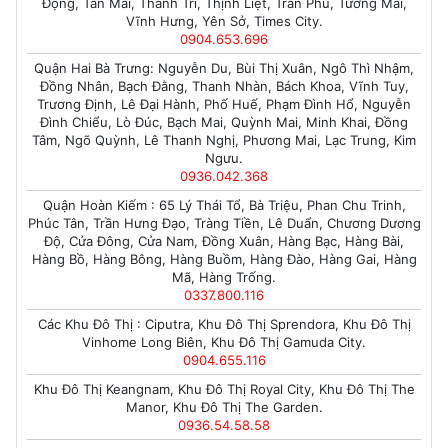
Động, Tân Mai, Thanh Trì, Thịnh Liệt, Trần Phú, Tương Mai,
Vĩnh Hưng, Yên Sở, Times City.
0904.653.696
Quận Hai Bà Trưng: Nguyễn Du, Bùi Thị Xuân, Ngô Thì Nhậm,
Đồng Nhân, Bạch Đằng, Thanh Nhàn, Bách Khoa, Vĩnh Tuy,
Trương Định, Lê Đại Hành, Phố Huế, Phạm Đình Hổ, Nguyễn
Đình Chiểu, Lò Đúc, Bạch Mai, Quỳnh Mai, Minh Khai, Đồng
Tâm, Ngõ Quỳnh, Lê Thanh Nghị, Phương Mai, Lạc Trung, Kim
Ngưu.
0936.042.368
Quận Hoàn Kiếm : 65 Lý Thái Tổ, Bà Triệu, Phan Chu Trinh,
Phúc Tân, Trần Hưng Đạo, Tràng Tiền, Lê Duẩn, Chương Dương
Độ, Cửa Đông, Cửa Nam, Đồng Xuân, Hàng Bạc, Hàng Bài,
Hàng Bồ, Hàng Bông, Hàng Buồm, Hàng Đào, Hàng Gai, Hàng
Mã, Hàng Trống.
0337.800.116
Các Khu Đô Thị : Ciputra, Khu Đô Thị Sprendora, Khu Đô Thị
Vinhome Long Biên, Khu Đô Thị Gamuda City.
0904.655.116
Khu Đô Thị Keangnam, Khu Đô Thị Royal City, Khu Đô Thị The
Manor, Khu Đô Thị The Garden.
0936.54.58.58