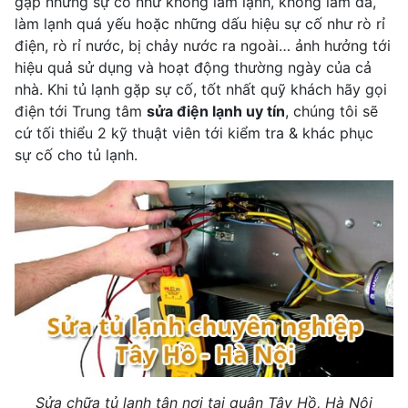
gặp những sự cố như không làm lạnh, không làm đá,
làm lạnh quá yếu hoặc những dấu hiệu sự cố như rò rỉ
điện, rò rỉ nước, bị chảy nước ra ngoài… ảnh hưởng tới
hiệu quả sử dụng và hoạt động thường ngày của cả
nhà. Khi tủ lạnh gặp sự cố, tốt nhất quỹ khách hãy gọi
điện tới Trung tâm
sửa điện lạnh uy tín
, chúng tôi sẽ
cứ tối thiểu 2 kỹ thuật viên tới kiểm tra & khác phục
sự cố cho tủ lạnh.
Sửa chữa tủ lạnh tận nơi tại quận Tây Hồ, Hà Nội