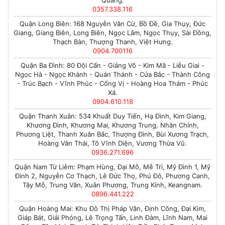
Quang.
0357.338.116
Quận Long Biên: 168 Nguyễn Văn Cừ, Bồ Đề, Gia Thụy, Đức
Giang, Giang Biên, Long Biên, Ngọc Lâm, Ngọc Thụy, Sài Đồng,
Thạch Bàn, Thượng Thanh, Việt Hưng.
0904.700116
Quận Ba Đình: 80 Đội Cấn - Giảng Võ - Kim Mã - Liễu Giai -
Ngọc Hà - Ngọc Khánh - Quán Thánh - Cửa Bắc - Thành Công
- Trúc Bạch - Vĩnh Phúc - Cống Vị - Hoàng Hoa Thám - Phúc
Xá.
0904.610.118
Quận Thanh Xuân: 534 Khuất Duy Tiến, Hạ Đình, Kim Giang,
Khương Đình, Khương Mai, Khương Trung, Nhân Chính,
Phương Liệt, Thanh Xuân Bắc, Thượng Đình, Bùi Xương Trạch,
Hoàng Văn Thái, Tô Vĩnh Diện, Vương Thừa Vũ.
0936.271.696
Quận Nam Từ Liêm: Phạm Hùng, Đại Mỗ, Mễ Trì, Mỹ Đình 1, Mỹ
Đình 2, Nguyễn Cơ Thạch, Lê Đức Thọ, Phú Đô, Phương Canh,
Tây Mỗ, Trung Văn, Xuân Phương, Trung Kính, Keangnam.
0896.441.222
Quận Hoàng Mai: Khu Đô Thị Pháp Vân, Định Công, Đại Kim,
Giáp Bát, Giải Phóng, Lê Trọng Tấn, Linh Đàm, Lĩnh Nam, Mai