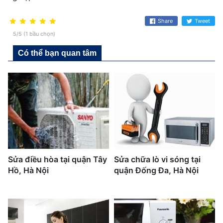
Share
Tweet
5/5 (1 bầu chọn)
Có thể bạn quan tâm
Sửa điều hòa tại quận Tây
Sửa chữa lò vi sóng tại
Hồ, Hà Nội
quận Đống Đa, Hà Nội