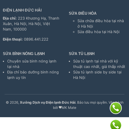
ĐIỆN LẠNH ĐỨC HẢI
SỬA ĐIỀU HÒA
Địa chỉ:
223 Khương Hạ, Thanh
Sửa chữa điều hòa tại nhà
Xuân, Hà Nội, Hà Nội, Việt
ở Hà Nội
Nam, 100000
Sửa điều hòa tại Hà Nội
Điện thoại:
0896.441.222
SỬA BÌNH NÓNG LẠNH
SỬA TỦ LẠNH
Chuyên sửa bình nóng lạnh
Sửa tủ lạnh tại nhà với kỹ
tại nhà
thuật cao nhất, giá thấp nhất
Địa chỉ bảo dưỡng bình nóng
Sửa tủ lạnh side by side tại
lạnh uy tín
Hà Nội
© 2026,
Xưởng Dịch vụ Điện lạnh Đức Hải
. Bảo lưu mọi quyền. Vận hành
bởi
MK Mate