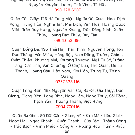
Nguyễn Khuyến, Lương Thế Vinh, Tố Hữu
090.328.6007
Quận Cầu Giấy: 126 Hồ Tùng Mậu, Nghĩa Đô, Quan Hoa, Dịch
Vọng, Trung Hòa, Nghĩa Tân, Mai Dịch, Yên Hòa, Hoàng Quốc
Việt, Trần Duy Hưng, Nguyễn Khang, Trần Đăng Ninh, Xuân
Thủy, Hoàng Đạo Thúy, Duy Tân.
0904.653.696
Quận Đống Đa: 195 Thái Hà, Thái Thịnh, Nguyên Hồng, Tôn
Đức Thắng, Văn Miếu, Hàng Bột, Nam Đồng, Trường Chinh,
Khâm Thiên, Phương Mai, Khương Thượng, Ngã Tư Sở,Đường
Láng, Cát Linh, Văn Chương, Ô Chợ Dừa, Thổ Quan, Đê La
Thành, Hoàng Cầu, Hào Nam, Kim Liên, Trung Tự, Thịnh
Quang.
0357.338.116
Quận Long Biên: 168 Nguyễn Văn Cừ, Bồ Đề, Gia Thụy, Đức
Giang, Giang Biên, Long Biên, Ngọc Lâm, Ngọc Thụy, Sài Đồng,
Thạch Bàn, Thượng Thanh, Việt Hưng.
0904.700116
Quận Ba Đình: 80 Đội Cấn - Giảng Võ - Kim Mã - Liễu Giai -
Ngọc Hà - Ngọc Khánh - Quán Thánh - Cửa Bắc - Thành Công
- Trúc Bạch - Vĩnh Phúc - Cống Vị - Hoàng Hoa Thám - Phúc
Xá.