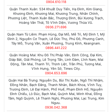
0904.610.118
Quận Thanh Xuân: 534 Khuất Duy Tiến, Hạ Đình, Kim Giang,
Khương Đình, Khương Mai, Khương Trung, Nhân Chính,
Phương Liệt, Thanh Xuân Bắc, Thượng Đình, Bùi Xương Trạch,
Hoàng Văn Thái, Tô Vĩnh Diện, Vương Thừa Vũ.
0936.271.696
Quận Nam Từ Liêm: Phạm Hùng, Đại Mỗ, Mễ Trì, Mỹ Đình 1, Mỹ
Đình 2, Nguyễn Cơ Thạch, Lê Đức Thọ, Phú Đô, Phương Canh,
Tây Mỗ, Trung Văn, Xuân Phương, Trung Kính, Keangnam.
0896.441.222
Quận Hoàng Mai: Khu Đô Thị Pháp Vân, Định Công, Đại Kim,
Giáp Bát, Giải Phóng, Lê Trọng Tấn, Linh Đàm, Lĩnh Nam, Mai
Động, Tân Mai, Thanh Trì, Thịnh Liệt, Trần Phú, Tương Mai,
Vĩnh Hưng, Yên Sở, Times City.
0904.653.696
Quận Hai Bà Trưng: Nguyễn Du, Bùi Thị Xuân, Ngô Thì Nhậm,
Đồng Nhân, Bạch Đằng, Thanh Nhàn, Bách Khoa, Vĩnh Tuy,
Trương Định, Lê Đại Hành, Phố Huế, Phạm Đình Hổ, Nguyễn
Đình Chiểu, Lò Đúc, Bạch Mai, Quỳnh Mai, Minh Khai, Đồng
Tâm, Ngõ Quỳnh, Lê Thanh Nghị, Phương Mai, Lạc Trung, Kim
Ngưu.
0936.042.368