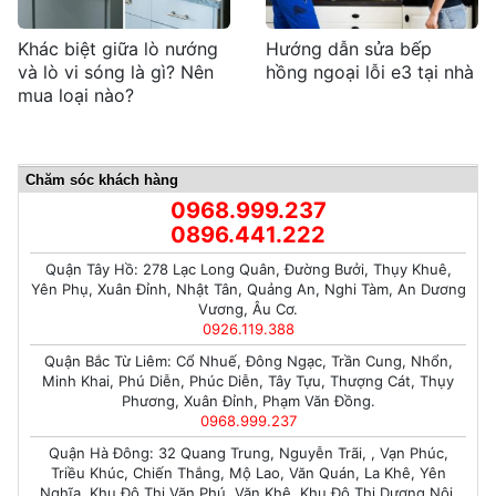
Khác biệt giữa lò nướng
Hướng dẫn sửa bếp
và lò vi sóng là gì? Nên
hồng ngoại lỗi e3​ tại nhà
mua loại nào?
Chăm sóc khách hàng
0968.999.237
0896.441.222
Quận Tây Hồ: 278 Lạc Long Quân, Đường Bưởi, Thụy Khuê,
Yên Phụ, Xuân Đỉnh, Nhật Tân, Quảng An, Nghi Tàm, An Dương
Vương, Âu Cơ.
0926.119.388
Quận Bắc Từ Liêm: Cổ Nhuế, Đông Ngạc, Trần Cung, Nhổn,
Minh Khai, Phú Diễn, Phúc Diễn, Tây Tựu, Thượng Cát, Thụy
Phương, Xuân Đỉnh, Phạm Văn Đồng.
0968.999.237
Quận Hà Đông: 32 Quang Trung, Nguyễn Trãi, , Vạn Phúc,
Triều Khúc, Chiến Thắng, Mộ Lao, Văn Quán, La Khê, Yên
Nghĩa, Khu Đô Thị Văn Phú, Văn Khê, Khu Đô Thị Dương Nội,