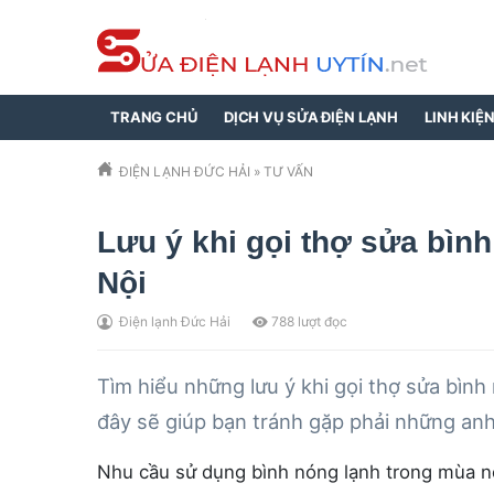
TRANG CHỦ
DỊCH VỤ SỬA ĐIỆN LẠNH
LINH KIỆ
ĐIỆN LẠNH ĐỨC HẢI
»
TƯ VẤN
Lưu ý khi gọi thợ sửa bình
Nội
Điện lạnh Đức Hải
788
lượt đọc
Tìm hiểu những lưu ý khi gọi thợ sửa bình
đây sẽ giúp bạn tránh gặp phải những anh
Nhu cầu sử dụng bình nóng lạnh trong mùa n