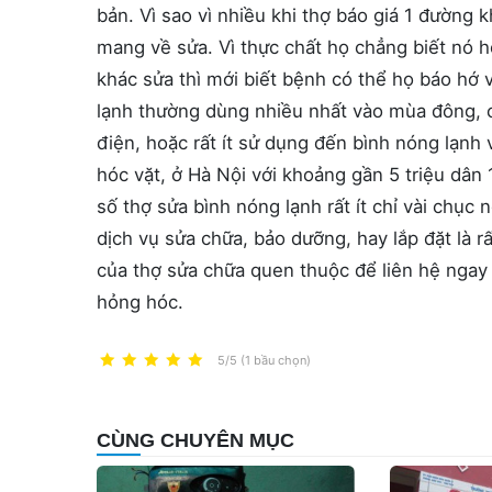
bản. Vì sao vì nhiều khi thợ báo giá 1 đường k
mang về sửa. Vì thực chất họ chẳng biết nó 
khác sửa thì mới biết bệnh có thể họ báo hớ 
lạnh thường dùng nhiều nhất vào mùa đông, c
điện, hoặc rất ít sử dụng đến bình nóng lạnh
hóc vặt, ở Hà Nội với khoảng gần 5 triệu dân 1
số thợ sửa bình nóng lạnh rất ít chỉ vài chục
dịch vụ sửa chữa, bảo dưỡng, hay lắp đặt là r
của thợ sửa chữa quen thuộc để liên hệ ngay 
hỏng hóc.
5/5 (1 bầu chọn)
CÙNG CHUYÊN MỤC