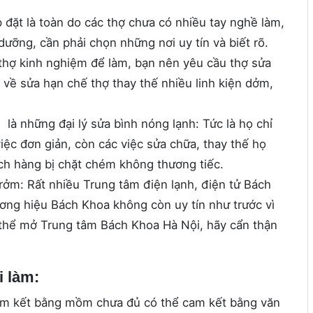
 đặt là toàn do các thợ chưa có nhiều tay nghề làm,
 dưỡng, cần phải chọn những nơi uy tín và biết rõ.
thợ kinh nghiệm để làm, bạn nên yêu cầu thợ sửa
 về sửa hạn chế thợ thay thế nhiều linh kiện dởm,
là những đại lý sửa bình nóng lạnh: Tức là họ chỉ
ệc đơn giản, còn các việc sửa chữa, thay thế họ
ch hàng bị chặt chém không thương tiếc.
ởm: Rất nhiều Trung tâm điện lạnh, điện tử Bách
ương hiệu Bách Khoa không còn uy tín như trước vì
ó thể mở Trung tâm Bách Khoa Hà Nội, hãy cẩn thận
i làm:
cam kết bằng mồm chưa đủ có thể cam kết bằng văn