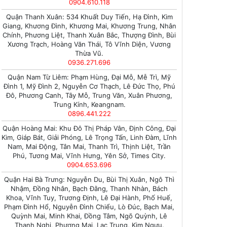
0904.610.118
Quận Thanh Xuân: 534 Khuất Duy Tiến, Hạ Đình, Kim
Giang, Khương Đình, Khương Mai, Khương Trung, Nhân
Chính, Phương Liệt, Thanh Xuân Bắc, Thượng Đình, Bùi
Xương Trạch, Hoàng Văn Thái, Tô Vĩnh Diện, Vương
Thừa Vũ.
0936.271.696
Quận Nam Từ Liêm: Phạm Hùng, Đại Mỗ, Mễ Trì, Mỹ
Đình 1, Mỹ Đình 2, Nguyễn Cơ Thạch, Lê Đức Thọ, Phú
Đô, Phương Canh, Tây Mỗ, Trung Văn, Xuân Phương,
Trung Kính, Keangnam.
0896.441.222
Quận Hoàng Mai: Khu Đô Thị Pháp Vân, Định Công, Đại
Kim, Giáp Bát, Giải Phóng, Lê Trọng Tấn, Linh Đàm, Lĩnh
Nam, Mai Động, Tân Mai, Thanh Trì, Thịnh Liệt, Trần
Phú, Tương Mai, Vĩnh Hưng, Yên Sở, Times City.
0904.653.696
Quận Hai Bà Trưng: Nguyễn Du, Bùi Thị Xuân, Ngô Thì
Nhậm, Đồng Nhân, Bạch Đằng, Thanh Nhàn, Bách
Khoa, Vĩnh Tuy, Trương Định, Lê Đại Hành, Phố Huế,
Phạm Đình Hổ, Nguyễn Đình Chiểu, Lò Đúc, Bạch Mai,
Quỳnh Mai, Minh Khai, Đồng Tâm, Ngõ Quỳnh, Lê
Thanh Nghị, Phương Mai, Lạc Trung, Kim Ngưu.