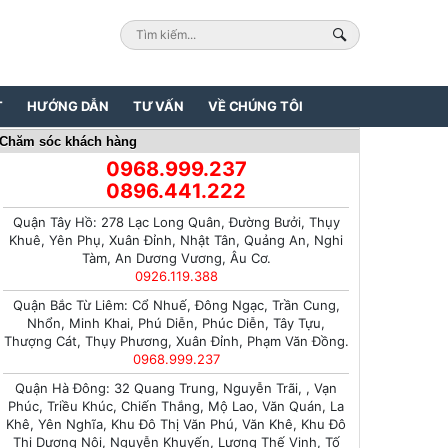
T
HƯỚNG DẪN
TƯ VẤN
VỀ CHÚNG TÔI
Chăm sóc khách hàng
0968.999.237
0896.441.222
Quận Tây Hồ: 278 Lạc Long Quân, Đường Bưởi, Thụy
Khuê, Yên Phụ, Xuân Đỉnh, Nhật Tân, Quảng An, Nghi
Tàm, An Dương Vương, Âu Cơ.
0926.119.388
Quận Bắc Từ Liêm: Cổ Nhuế, Đông Ngạc, Trần Cung,
Nhổn, Minh Khai, Phú Diễn, Phúc Diễn, Tây Tựu,
Thượng Cát, Thụy Phương, Xuân Đỉnh, Phạm Văn Đồng.
0968.999.237
Quận Hà Đông: 32 Quang Trung, Nguyễn Trãi, , Vạn
Phúc, Triều Khúc, Chiến Thắng, Mộ Lao, Văn Quán, La
Khê, Yên Nghĩa, Khu Đô Thị Văn Phú, Văn Khê, Khu Đô
Thị Dương Nội, Nguyễn Khuyến, Lương Thế Vinh, Tố