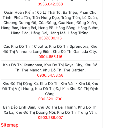
0936.042.368
Quận Hoàn Kiếm : 65 Lý Thái Tổ, Bà Triệu, Phan Chu
Trinh, Phúc Tân, Trần Hưng Đạo, Tràng Tiền, Lê Duẩn,
Chương Dương Độ, Cửa Đông, Cửa Nam, Đồng Xuân,
Hàng Bạc, Hàng Bài, Hàng Bồ, Hàng Bông, Hàng Buồm,
Hàng Đào, Hàng Gai, Hàng Mã, Hàng Trống.
0337.800.116
Các Khu Đô Thị : Ciputra, Khu Đô Thị Sprendora, Khu
Đô Thị Vinhome Long Biên, Khu Đô Thị Gamuda City.
0904.655.116
Khu Đô Thị Keangnam, Khu Đô Thị Royal City, Khu Đô
Thị The Manor, Khu Đô Thị The Garden.
0936.54.58.58
Khu Đô Thị Đặng Xá, Khu Đô Thị Kim Văn - Kim Lũ,Khu
Đô Thị Việt Hưng, Khu Đô Thị Đại Kim,Khu Đô Thị Định
Công.
036.329.1790
Bán Đảo Linh Đàm, Khu Đô Thị Đại Thanh, Khu Đô Thị
Xa La, Khu Đô Thị Dương Nội, Khu Đô Thị Trung Văn.
0903.286.007
Sitemap