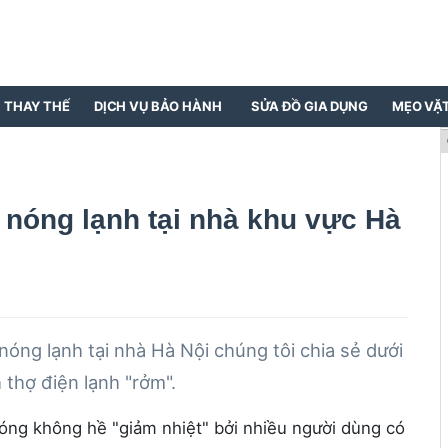
N THAY THẾ
DỊCH VỤ BẢO HÀNH
SỬA ĐỒ GIA DỤNG
MẸO VẶ
 nóng lạnh tại nhà khu vực Hà
 nóng lạnh tại nhà Hà Nội chúng tôi chia sẻ dưới
 thợ điện lạnh "rởm".
óng không hề "giảm nhiệt" bởi nhiều người dùng có