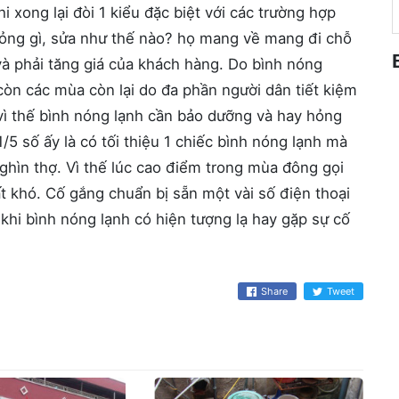
hi xong lại đòi 1 kiểu đặc biệt với các trường hợp
hỏng gì, sửa như thế nào? họ mang về mang đi chỗ
và phải tăng giá của khách hàng. Do bình nóng
òn các mùa còn lại do đa phần người dân tiết kiệm
 vì thế bình nóng lạnh cần bảo dưỡng và hay hỏng
/5 số ấy là có tối thiệu 1 chiếc bình nóng lạnh mà
 nghìn thợ. Vì thế lúc cao điểm trong mùa đông gọi
ất khó. Cố gắng chuẩn bị sẵn một vài số điện thoại
khi bình nóng lạnh có hiện tượng lạ hay gặp sự cố
Share
Tweet