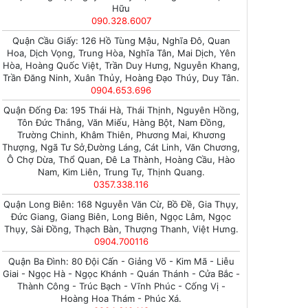
Hữu
090.328.6007
Quận Cầu Giấy: 126 Hồ Tùng Mậu, Nghĩa Đô, Quan
Hoa, Dịch Vọng, Trung Hòa, Nghĩa Tân, Mai Dịch, Yên
Hòa, Hoàng Quốc Việt, Trần Duy Hưng, Nguyễn Khang,
Trần Đăng Ninh, Xuân Thủy, Hoàng Đạo Thúy, Duy Tân.
0904.653.696
Quận Đống Đa: 195 Thái Hà, Thái Thịnh, Nguyên Hồng,
Tôn Đức Thắng, Văn Miếu, Hàng Bột, Nam Đồng,
Trường Chinh, Khâm Thiên, Phương Mai, Khương
Thượng, Ngã Tư Sở,Đường Láng, Cát Linh, Văn Chương,
Ô Chợ Dừa, Thổ Quan, Đê La Thành, Hoàng Cầu, Hào
Nam, Kim Liên, Trung Tự, Thịnh Quang.
0357.338.116
Quận Long Biên: 168 Nguyễn Văn Cừ, Bồ Đề, Gia Thụy,
Đức Giang, Giang Biên, Long Biên, Ngọc Lâm, Ngọc
Thụy, Sài Đồng, Thạch Bàn, Thượng Thanh, Việt Hưng.
0904.700116
Quận Ba Đình: 80 Đội Cấn - Giảng Võ - Kim Mã - Liễu
Giai - Ngọc Hà - Ngọc Khánh - Quán Thánh - Cửa Bắc -
Thành Công - Trúc Bạch - Vĩnh Phúc - Cống Vị -
Hoàng Hoa Thám - Phúc Xá.