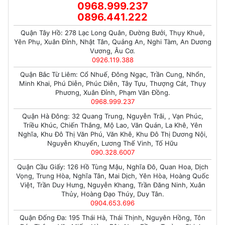
0968.999.237
0896.441.222
Quận Tây Hồ: 278 Lạc Long Quân, Đường Bưởi, Thụy Khuê,
Yên Phụ, Xuân Đỉnh, Nhật Tân, Quảng An, Nghi Tàm, An Dương
Vương, Âu Cơ.
0926.119.388
Quận Bắc Từ Liêm: Cổ Nhuế, Đông Ngạc, Trần Cung, Nhổn,
Minh Khai, Phú Diễn, Phúc Diễn, Tây Tựu, Thượng Cát, Thụy
Phương, Xuân Đỉnh, Phạm Văn Đồng.
0968.999.237
Quận Hà Đông: 32 Quang Trung, Nguyễn Trãi, , Vạn Phúc,
Triều Khúc, Chiến Thắng, Mộ Lao, Văn Quán, La Khê, Yên
Nghĩa, Khu Đô Thị Văn Phú, Văn Khê, Khu Đô Thị Dương Nội,
Nguyễn Khuyến, Lương Thế Vinh, Tố Hữu
090.328.6007
Quận Cầu Giấy: 126 Hồ Tùng Mậu, Nghĩa Đô, Quan Hoa, Dịch
Vọng, Trung Hòa, Nghĩa Tân, Mai Dịch, Yên Hòa, Hoàng Quốc
Việt, Trần Duy Hưng, Nguyễn Khang, Trần Đăng Ninh, Xuân
Thủy, Hoàng Đạo Thúy, Duy Tân.
0904.653.696
Quận Đống Đa: 195 Thái Hà, Thái Thịnh, Nguyên Hồng, Tôn