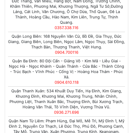
Đức Thắng, Văn Miếu, Hàng Bột, Nam Đồng, Trường Chinh,
Khâm Thiên, Phương Mai, Khương Thượng, Ngã Tư Sở,Đường
Láng, Cát Linh, Văn Chương, Ô Chợ Dừa, Thổ Quan, Đê La
Thành, Hoàng Cầu, Hào Nam, Kim Liên, Trung Tự, Thịnh
Quang.
0357.338.116
Quận Long Biên: 168 Nguyễn Văn Cừ, Bồ Đề, Gia Thụy, Đức
Giang, Giang Biên, Long Biên, Ngọc Lâm, Ngọc Thụy, Sài Đồng,
Thạch Bàn, Thượng Thanh, Việt Hưng.
0904.700116
Quận Ba Đình: 80 Đội Cấn - Giảng Võ - Kim Mã - Liễu Giai -
Ngọc Hà - Ngọc Khánh - Quán Thánh - Cửa Bắc - Thành Công
- Trúc Bạch - Vĩnh Phúc - Cống Vị - Hoàng Hoa Thám - Phúc
Xá.
0904.610.118
Quận Thanh Xuân: 534 Khuất Duy Tiến, Hạ Đình, Kim Giang,
Khương Đình, Khương Mai, Khương Trung, Nhân Chính,
Phương Liệt, Thanh Xuân Bắc, Thượng Đình, Bùi Xương Trạch,
Hoàng Văn Thái, Tô Vĩnh Diện, Vương Thừa Vũ.
0936.271.696
Quận Nam Từ Liêm: Phạm Hùng, Đại Mỗ, Mễ Trì, Mỹ Đình 1, Mỹ
Đình 2, Nguyễn Cơ Thạch, Lê Đức Thọ, Phú Đô, Phương Canh,
Tây Mỗ, Trung Văn, Xuân Phương, Trung Kính, Keangnam.