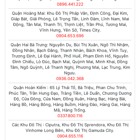
0896.441.222
Quận Hoàng Mai: Khu Đô Thị Pháp Vân, Định Công, Đại Kim,
Giáp Bát, Giải Phóng, Lê Trọng Tấn, Linh Đàm, Lĩnh Nam, Mai
Động, Tân Mai, Thanh Trì, Thịnh Liệt, Trần Phú, Tương Mai,
Vĩnh Hưng, Yên Sở, Times City.
0904.653.696
Quận Hai Bà Trưng: Nguyễn Du, Bùi Thị Xuân, Ngô Thì Nhậm,
Đồng Nhân, Bạch Đằng, Thanh Nhàn, Bách Khoa, Vĩnh Tuy,
Trương Định, Lê Đại Hành, Phố Huế, Phạm Đình Hổ, Nguyễn
Đình Chiểu, Lò Đúc, Bạch Mai, Quỳnh Mai, Minh Khai, Đồng
Tâm, Ngõ Quỳnh, Lê Thanh Nghị, Phương Mai, Lạc Trung, Kim
Ngưu.
0936.042.368
Quận Hoàn Kiếm : 65 Lý Thái Tổ, Bà Triệu, Phan Chu Trinh,
Phúc Tân, Trần Hưng Đạo, Tràng Tiền, Lê Duẩn, Chương Dương
Độ, Cửa Đông, Cửa Nam, Đồng Xuân, Hàng Bạc, Hàng Bài,
Hàng Bồ, Hàng Bông, Hàng Buồm, Hàng Đào, Hàng Gai, Hàng
Mã, Hàng Trống.
0337.800.116
Các Khu Đô Thị : Ciputra, Khu Đô Thị Sprendora, Khu Đô Thị
Vinhome Long Biên, Khu Đô Thị Gamuda City.
0904.655.116