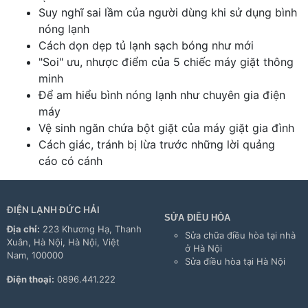
Suy nghĩ sai lầm của người dùng khi sử dụng bình
nóng lạnh
Cách dọn dẹp tủ lạnh sạch bóng như mới
"Soi" ưu, nhược điểm của 5 chiếc máy giặt thông
minh
Để am hiểu bình nóng lạnh như chuyên gia điện
máy
Vệ sinh ngăn chứa bột giặt của máy giặt gia đình
Cách giác, tránh bị lừa trước những lời quảng
cáo có cánh
ĐIỆN LẠNH ĐỨC HẢI
SỬA ĐIỀU HÒA
Địa chỉ:
223 Khương Hạ, Thanh
Sửa chữa điều hòa tại nhà
Xuân, Hà Nội, Hà Nội, Việt
ở Hà Nội
Nam, 100000
Sửa điều hòa tại Hà Nội
Điện thoại:
0896.441.222